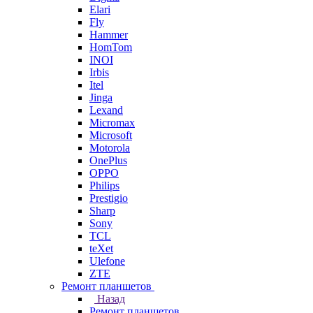
Elari
Fly
Hammer
HomTom
INOI
Irbis
Itel
Jinga
Lexand
Micromax
Microsoft
Motorola
OnePlus
OPPO
Philips
Prestigio
Sharp
Sony
TCL
teXet
Ulefone
ZTE
Ремонт планшетов
Назад
Ремонт планшетов