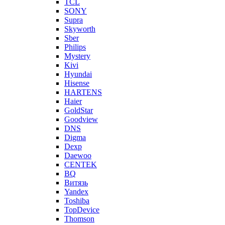
TCL
SONY
Supra
Skyworth
Sber
Philips
Mystery
Kivi
Hyundai
Hisense
HARTENS
Haier
GoldStar
Goodview
DNS
Digma
Dexp
Daewoo
CENTEK
BQ
Витязь
Yandex
Toshiba
TopDevice
Thomson