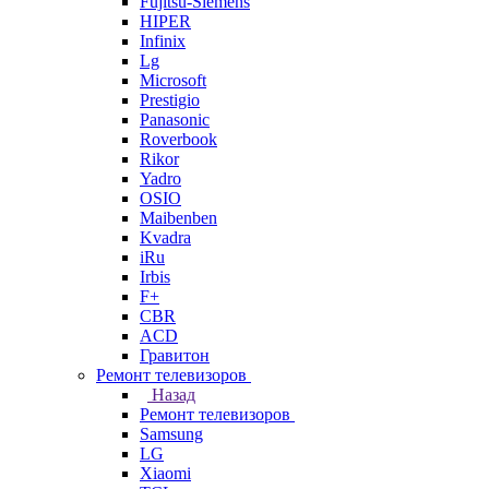
Fujitsu-Siemens
HIPER
Infinix
Lg
Microsoft
Prestigio
Panasonic
Roverbook
Rikor
Yadro
OSIO
Maibenben
Kvadra
iRu
Irbis
F+
CBR
ACD
Гравитон
Ремонт телевизоров
Назад
Ремонт телевизоров
Samsung
LG
Xiaomi