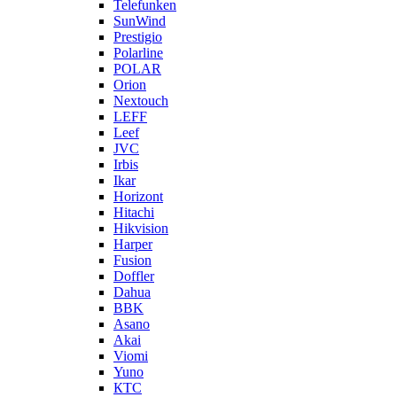
Telefunken
SunWind
Prestigio
Polarline
POLAR
Orion
Nextouch
LEFF
Leef
JVC
Irbis
Ikar
Horizont
Hitachi
Hikvision
Harper
Fusion
Doffler
Dahua
BBK
Asano
Akai
Viomi
Yuno
КТС