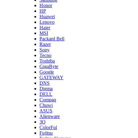
Honor
HP
Huawei
Lenovo
Haier
MSI
Packard Bell
Razer
Sony
Tecno
Toshiba
GigaByte
Google
GATEWAY
DNS
Digma
DELL
Compaq
Chuwi
ASUS
Alienware
3Q
ColorFul
Fujitsu