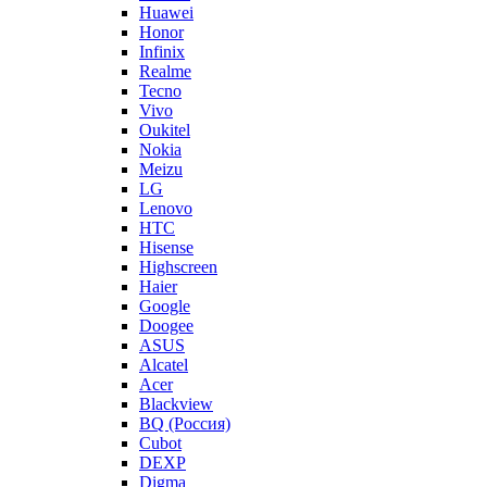
Huawei
Honor
Infinix
Realme
Tecno
Vivo
Oukitel
Nokia
Meizu
LG
Lenovo
HTC
Hisense
Highscreen
Haier
Google
Doogee
ASUS
Alcatel
Acer
Blackview
BQ (Россия)
Cubot
DEXP
Digma