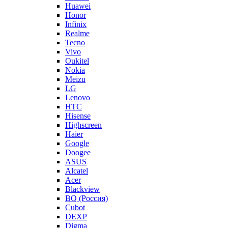
Huawei
Honor
Infinix
Realme
Tecno
Vivo
Oukitel
Nokia
Meizu
LG
Lenovo
HTC
Hisense
Highscreen
Haier
Google
Doogee
ASUS
Alcatel
Acer
Blackview
BQ (Россия)
Cubot
DEXP
Digma