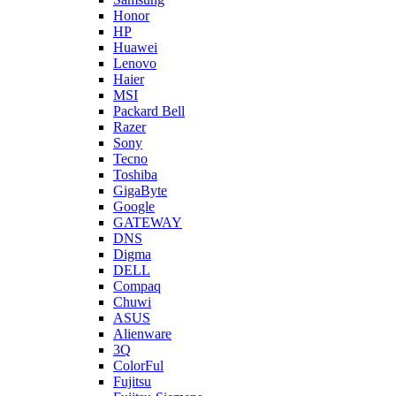
Honor
HP
Huawei
Lenovo
Haier
MSI
Packard Bell
Razer
Sony
Tecno
Toshiba
GigaByte
Google
GATEWAY
DNS
Digma
DELL
Compaq
Chuwi
ASUS
Alienware
3Q
ColorFul
Fujitsu