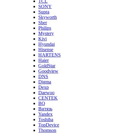
TCL
SONY
Supra
Skyworth
Sber
Philips
Mystery
Kivi
Hyundai
Hisense
HARTENS
Haier
GoldStar
Goodview
DNS
Digma
Dexp
Daewoo
CENTEK
BQ
Витязь
Yandex
Toshiba
TopDevice
Thomson