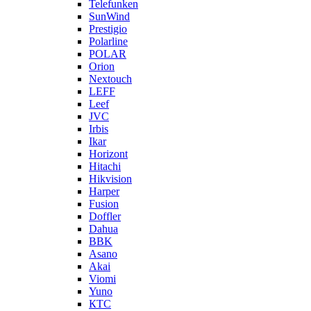
Telefunken
SunWind
Prestigio
Polarline
POLAR
Orion
Nextouch
LEFF
Leef
JVC
Irbis
Ikar
Horizont
Hitachi
Hikvision
Harper
Fusion
Doffler
Dahua
BBK
Asano
Akai
Viomi
Yuno
КТС