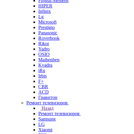
Fujitsu-Siemens
HIPER
Infinix
Lg
Microsoft
Prestigio
Panasonic
Roverbook
Rikor
Yadro
OSIO
Maibenben
Kvadra
iRu
Irbis
F+
CBR
ACD
Гравитон
Ремонт телевизоров
Назад
Ремонт телевизоров
Samsung
LG
Xiaomi