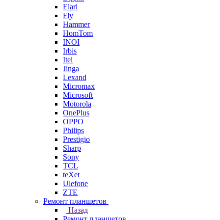
Elari
Fly
Hammer
HomTom
INOI
Irbis
Itel
Jinga
Lexand
Micromax
Microsoft
Motorola
OnePlus
OPPO
Philips
Prestigio
Sharp
Sony
TCL
teXet
Ulefone
ZTE
Ремонт планшетов
Назад
Ремонт планшетов