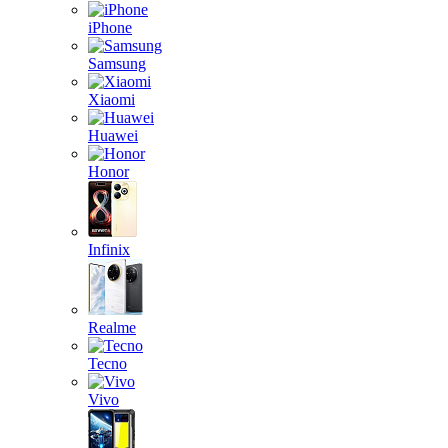
iPhone
Samsung
Xiaomi
Huawei
Honor
Infinix
Realme
Tecno
Vivo