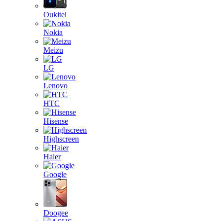
Oukitel
Nokia
Meizu
LG
Lenovo
HTC
Hisense
Highscreen
Haier
Google
Doogee