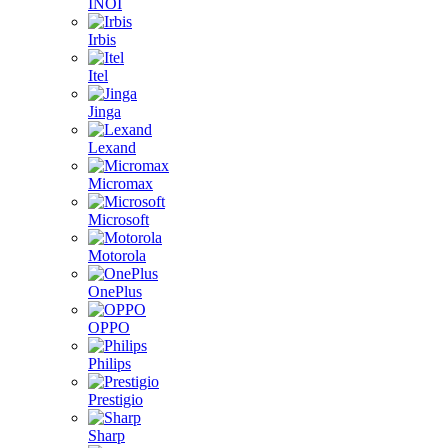
INOI
Irbis
Itel
Jinga
Lexand
Micromax
Microsoft
Motorola
OnePlus
OPPO
Philips
Prestigio
Sharp