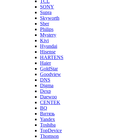
TCL
SONY
Supra
Skyworth
Sber
Philips
Mystery
Kivi
Hyundai
Hisense
HARTENS
Haier
GoldStar
Goodview
DNS
Digma
Dexp
Daewoo
CENTEK
BQ
Витязь
Yandex
Toshiba
TopDevice
Thomson