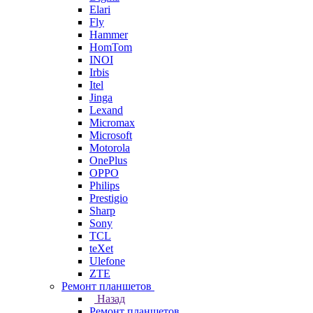
Elari
Fly
Hammer
HomTom
INOI
Irbis
Itel
Jinga
Lexand
Micromax
Microsoft
Motorola
OnePlus
OPPO
Philips
Prestigio
Sharp
Sony
TCL
teXet
Ulefone
ZTE
Ремонт планшетов
Назад
Ремонт планшетов