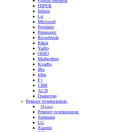
Fujitsu-Siemens
HIPER
Infinix
Lg
Microsoft
Prestigio
Panasonic
Roverbook
Rikor
Yadro
OSIO
Maibenben
Kvadra
iRu
Irbis
F+
CBR
ACD
Гравитон
Ремонт телевизоров
Назад
Ремонт телевизоров
Samsung
LG
Xiaomi