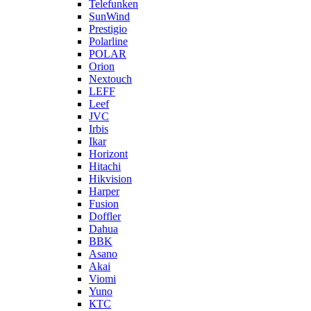
Telefunken
SunWind
Prestigio
Polarline
POLAR
Orion
Nextouch
LEFF
Leef
JVC
Irbis
Ikar
Horizont
Hitachi
Hikvision
Harper
Fusion
Doffler
Dahua
BBK
Asano
Akai
Viomi
Yuno
КТС