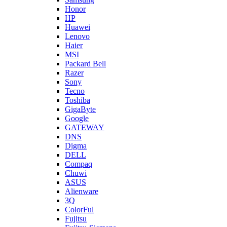
Honor
HP
Huawei
Lenovo
Haier
MSI
Packard Bell
Razer
Sony
Tecno
Toshiba
GigaByte
Google
GATEWAY
DNS
Digma
DELL
Compaq
Chuwi
ASUS
Alienware
3Q
ColorFul
Fujitsu