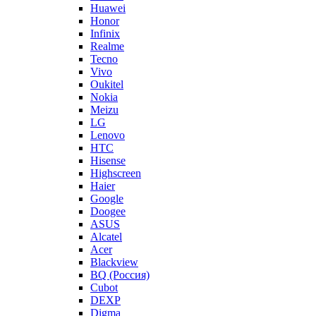
Huawei
Honor
Infinix
Realme
Tecno
Vivo
Oukitel
Nokia
Meizu
LG
Lenovo
HTC
Hisense
Highscreen
Haier
Google
Doogee
ASUS
Alcatel
Acer
Blackview
BQ (Россия)
Cubot
DEXP
Digma