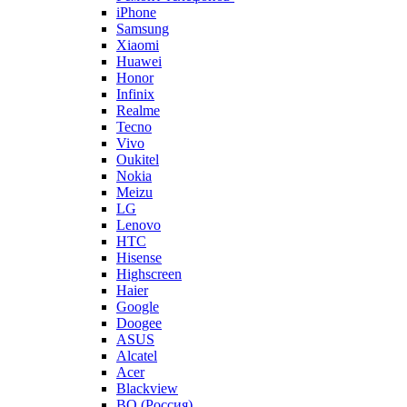
iPhone
Samsung
Xiaomi
Huawei
Honor
Infinix
Realme
Tecno
Vivo
Oukitel
Nokia
Meizu
LG
Lenovo
HTC
Hisense
Highscreen
Haier
Google
Doogee
ASUS
Alcatel
Acer
Blackview
BQ (Россия)