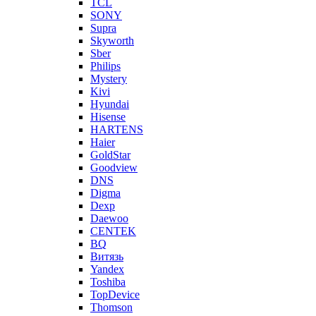
TCL
SONY
Supra
Skyworth
Sber
Philips
Mystery
Kivi
Hyundai
Hisense
HARTENS
Haier
GoldStar
Goodview
DNS
Digma
Dexp
Daewoo
CENTEK
BQ
Витязь
Yandex
Toshiba
TopDevice
Thomson