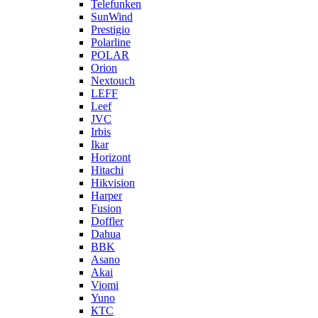
Telefunken
SunWind
Prestigio
Polarline
POLAR
Orion
Nextouch
LEFF
Leef
JVC
Irbis
Ikar
Horizont
Hitachi
Hikvision
Harper
Fusion
Doffler
Dahua
BBK
Asano
Akai
Viomi
Yuno
КТС