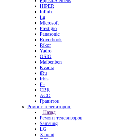
Fujitsu-Siemens
HIPER
Infinix
Lg
Microsoft
Prestigio
Panasonic
Roverbook
Rikor
Yadro
OSIO
Maibenben
Kvadra
iRu
Irbis
F+
CBR
ACD
Гравитон
Ремонт телевизоров
Назад
Ремонт телевизоров
Samsung
LG
Xiaomi