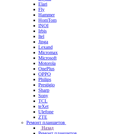
Elari
Fly
Hammer
HomTom
INOI
Irbis
Itel
Jinga
Lexand
Micromax
Microsoft
Motorola
OnePlus
OPPO
Philips
Prestigio
Sharp
Sony
TCL
teXet
Ulefone
ZTE
Ремонт планшетов
Назад
Ремонт планшетов