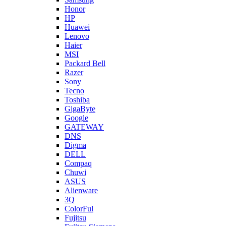
Honor
HP
Huawei
Lenovo
Haier
MSI
Packard Bell
Razer
Sony
Tecno
Toshiba
GigaByte
Google
GATEWAY
DNS
Digma
DELL
Compaq
Chuwi
ASUS
Alienware
3Q
ColorFul
Fujitsu