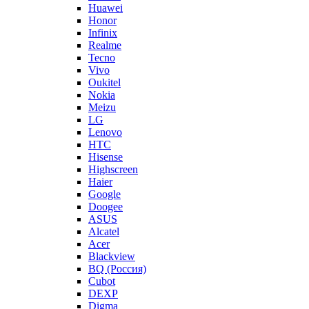
Huawei
Honor
Infinix
Realme
Tecno
Vivo
Oukitel
Nokia
Meizu
LG
Lenovo
HTC
Hisense
Highscreen
Haier
Google
Doogee
ASUS
Alcatel
Acer
Blackview
BQ (Россия)
Cubot
DEXP
Digma