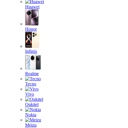
Huawei
Honor
Infinix
Realme
Tecno
Vivo
Oukitel
Nokia
Meizu