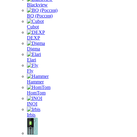
Blackview
BQ (Россия)
Cubot
DEXP
Digma
Elari
Fly
Hammer
HomTom
INOI
Irbis