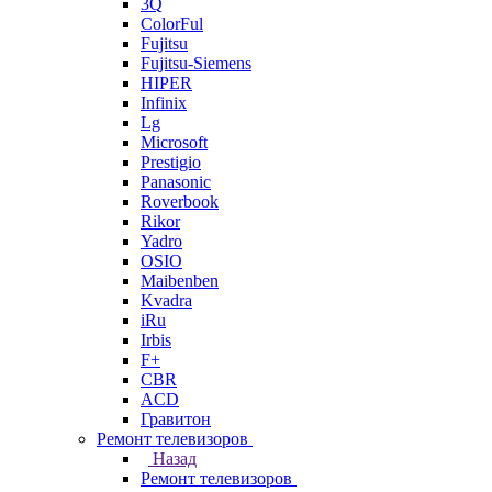
3Q
ColorFul
Fujitsu
Fujitsu-Siemens
HIPER
Infinix
Lg
Microsoft
Prestigio
Panasonic
Roverbook
Rikor
Yadro
OSIO
Maibenben
Kvadra
iRu
Irbis
F+
CBR
ACD
Гравитон
Ремонт телевизоров
Назад
Ремонт телевизоров