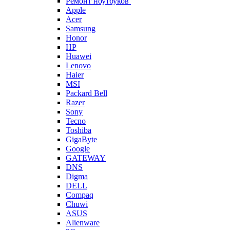
Ремонт ноутбуков
Apple
Acer
Samsung
Honor
HP
Huawei
Lenovo
Haier
MSI
Packard Bell
Razer
Sony
Tecno
Toshiba
GigaByte
Google
GATEWAY
DNS
Digma
DELL
Compaq
Chuwi
ASUS
Alienware