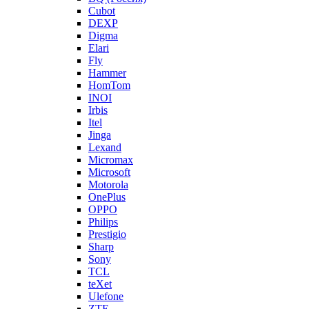
Cubot
DEXP
Digma
Elari
Fly
Hammer
HomTom
INOI
Irbis
Itel
Jinga
Lexand
Micromax
Microsoft
Motorola
OnePlus
OPPO
Philips
Prestigio
Sharp
Sony
TCL
teXet
Ulefone
ZTE