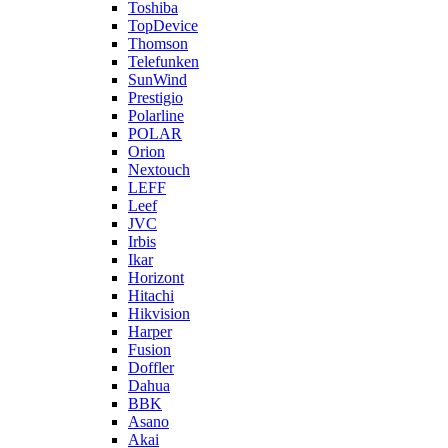
Toshiba
TopDevice
Thomson
Telefunken
SunWind
Prestigio
Polarline
POLAR
Orion
Nextouch
LEFF
Leef
JVC
Irbis
Ikar
Horizont
Hitachi
Hikvision
Harper
Fusion
Doffler
Dahua
BBK
Asano
Akai