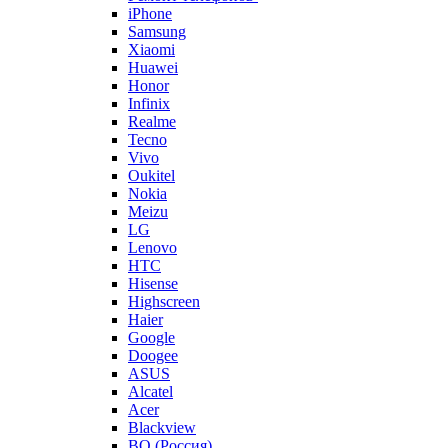
iPhone
Samsung
Xiaomi
Huawei
Honor
Infinix
Realme
Tecno
Vivo
Oukitel
Nokia
Meizu
LG
Lenovo
HTC
Hisense
Highscreen
Haier
Google
Doogee
ASUS
Alcatel
Acer
Blackview
BQ (Россия)