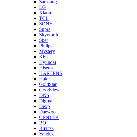
Samsung
LG
Xiaomi
TCL
SONY
Supra
Skyworth
Sber
Philips
Mystery
Kivi
Hyundai
Hisense
HARTENS
Haier
GoldStar
Goodview
DNS
Digma
Dexp
Daewoo
CENTEK
BQ
Витязь
Yandex