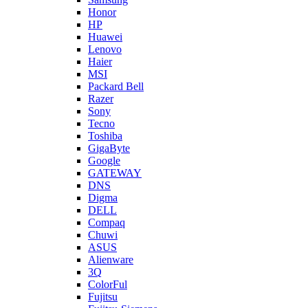
Honor
HP
Huawei
Lenovo
Haier
MSI
Packard Bell
Razer
Sony
Tecno
Toshiba
GigaByte
Google
GATEWAY
DNS
Digma
DELL
Compaq
Chuwi
ASUS
Alienware
3Q
ColorFul
Fujitsu