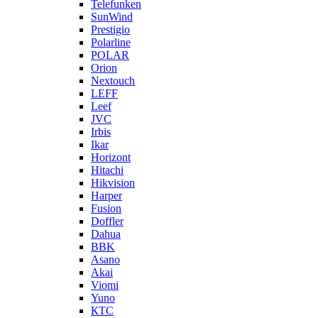
Telefunken
SunWind
Prestigio
Polarline
POLAR
Orion
Nextouch
LEFF
Leef
JVC
Irbis
Ikar
Horizont
Hitachi
Hikvision
Harper
Fusion
Doffler
Dahua
BBK
Asano
Akai
Viomi
Yuno
КТС