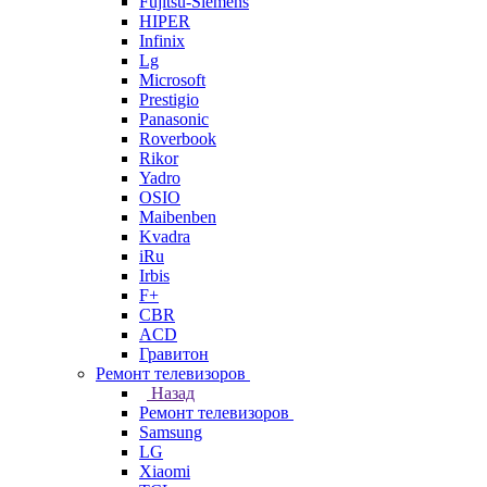
Fujitsu-Siemens
HIPER
Infinix
Lg
Microsoft
Prestigio
Panasonic
Roverbook
Rikor
Yadro
OSIO
Maibenben
Kvadra
iRu
Irbis
F+
CBR
ACD
Гравитон
Ремонт телевизоров
Назад
Ремонт телевизоров
Samsung
LG
Xiaomi