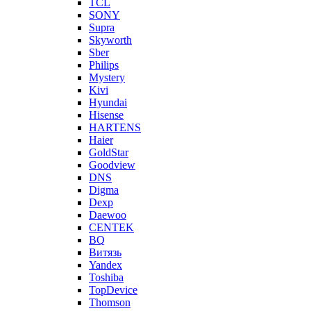
TCL
SONY
Supra
Skyworth
Sber
Philips
Mystery
Kivi
Hyundai
Hisense
HARTENS
Haier
GoldStar
Goodview
DNS
Digma
Dexp
Daewoo
CENTEK
BQ
Витязь
Yandex
Toshiba
TopDevice
Thomson