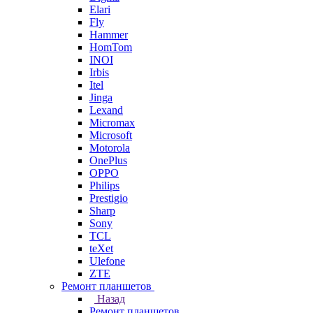
Elari
Fly
Hammer
HomTom
INOI
Irbis
Itel
Jinga
Lexand
Micromax
Microsoft
Motorola
OnePlus
OPPO
Philips
Prestigio
Sharp
Sony
TCL
teXet
Ulefone
ZTE
Ремонт планшетов
Назад
Ремонт планшетов