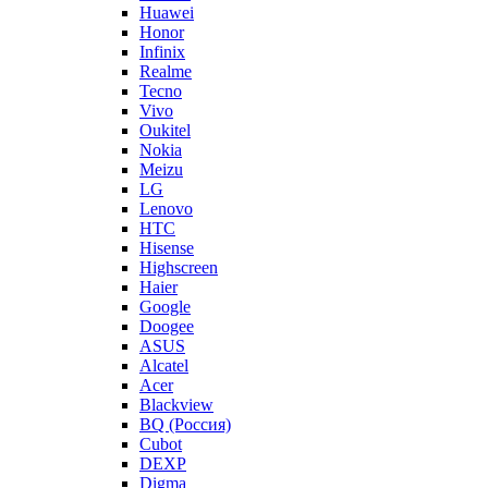
Huawei
Honor
Infinix
Realme
Tecno
Vivo
Oukitel
Nokia
Meizu
LG
Lenovo
HTC
Hisense
Highscreen
Haier
Google
Doogee
ASUS
Alcatel
Acer
Blackview
BQ (Россия)
Cubot
DEXP
Digma