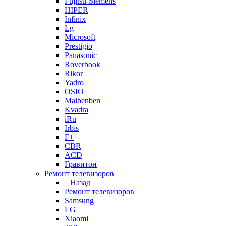
Fujitsu-Siemens
HIPER
Infinix
Lg
Microsoft
Prestigio
Panasonic
Roverbook
Rikor
Yadro
OSIO
Maibenben
Kvadra
iRu
Irbis
F+
CBR
ACD
Гравитон
Ремонт телевизоров
Назад
Ремонт телевизоров
Samsung
LG
Xiaomi