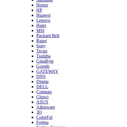
Honor
HP
Huawei
Lenovo
Haier
MSI
Packard Bell
Razer
Sony
Tecno
Toshiba
GigaByte
Google
GATEWAY
DNS
Digma
DELL
Compaq
Chuwi
ASUS
Alienware
3Q
ColorFul
Fujitsu