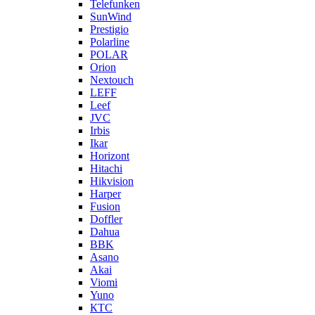
Telefunken
SunWind
Prestigio
Polarline
POLAR
Orion
Nextouch
LEFF
Leef
JVC
Irbis
Ikar
Horizont
Hitachi
Hikvision
Harper
Fusion
Doffler
Dahua
BBK
Asano
Akai
Viomi
Yuno
КТС