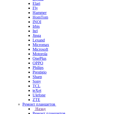
Elari
Fly
Hammer
HomTom
INOI
Irbis
Itel
Jinga
Lexand
Micromax
Microsoft
Motorola
OnePlus
OPPO
Philips
Prestigio
Sharp
Sony
TCL
teXet
Ulefone
ZTE
Ремонт планшетов
Назад
Ремонт планшетов