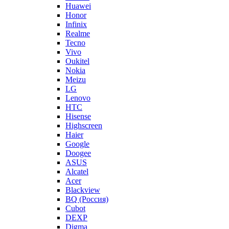
Huawei
Honor
Infinix
Realme
Tecno
Vivo
Oukitel
Nokia
Meizu
LG
Lenovo
HTC
Hisense
Highscreen
Haier
Google
Doogee
ASUS
Alcatel
Acer
Blackview
BQ (Россия)
Cubot
DEXP
Digma