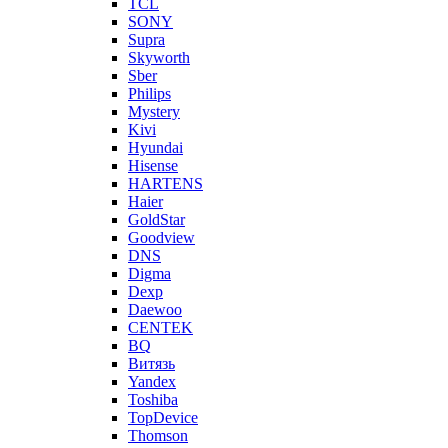
TCL
SONY
Supra
Skyworth
Sber
Philips
Mystery
Kivi
Hyundai
Hisense
HARTENS
Haier
GoldStar
Goodview
DNS
Digma
Dexp
Daewoo
CENTEK
BQ
Витязь
Yandex
Toshiba
TopDevice
Thomson