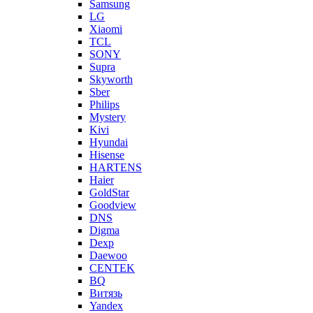
Samsung
LG
Xiaomi
TCL
SONY
Supra
Skyworth
Sber
Philips
Mystery
Kivi
Hyundai
Hisense
HARTENS
Haier
GoldStar
Goodview
DNS
Digma
Dexp
Daewoo
CENTEK
BQ
Витязь
Yandex