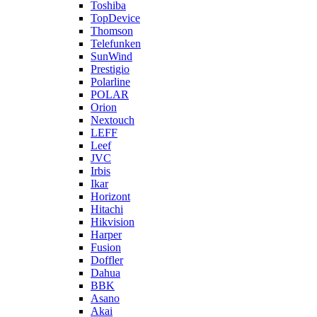
Toshiba
TopDevice
Thomson
Telefunken
SunWind
Prestigio
Polarline
POLAR
Orion
Nextouch
LEFF
Leef
JVC
Irbis
Ikar
Horizont
Hitachi
Hikvision
Harper
Fusion
Doffler
Dahua
BBK
Asano
Akai