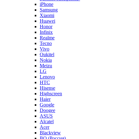
iPhone
Samsung
Xiaomi
Huawei
Honor
Infinix
Realme
Tecno
Vivo
Oukitel
Nokia
Meizu
LG
Lenovo
HTC
Hisense
Highscreen
Haier
Google
Doogee
ASUS
Alcatel
Acer
Blackview
BQ (Россия)