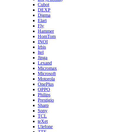
Cubot
DEXP
Digma
Elari
Fly
Hammer
HomTom
INOI
Irbis
Itel
Jinga
Lexand
Micromax
Microsoft
Motorola
OnePlus
OPPO
Philips
Prestigio
Sharp
Sony
TCL
teXet
Ulefone
ZTE