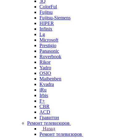
3Q
ColorFul
Fujitsu
Fujitsu-Siemens
HIPER
Infinix
Lg
Microsoft
Prestigio
Panasonic
Roverbook
Rikor
Yadro
OSIO
Maibenben
Kvadra
iRu
Irbis
F+
CBR
ACD
Гравитон
Ремонт телевизоров
Назад
Ремонт телевизоров