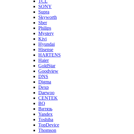
TCL
SONY
Supra
Skyworth
Sber
Philips
Mystery
Kivi
Hyundai
Hisense
HARTENS
Haier
GoldStar
Goodview
DNS
Digma
Dexp
Daewoo
CENTEK
BQ
Витязь
Yandex
Toshiba
TopDevice
Thomson