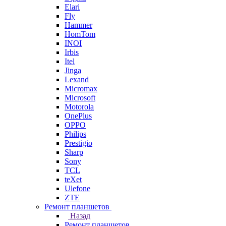
Elari
Fly
Hammer
HomTom
INOI
Irbis
Itel
Jinga
Lexand
Micromax
Microsoft
Motorola
OnePlus
OPPO
Philips
Prestigio
Sharp
Sony
TCL
teXet
Ulefone
ZTE
Ремонт планшетов
Назад
Ремонт планшетов