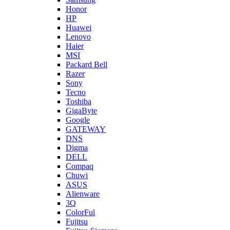
Honor
HP
Huawei
Lenovo
Haier
MSI
Packard Bell
Razer
Sony
Tecno
Toshiba
GigaByte
Google
GATEWAY
DNS
Digma
DELL
Compaq
Chuwi
ASUS
Alienware
3Q
ColorFul
Fujitsu