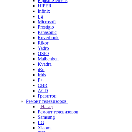
Fujitsu-Siemens
HIPER
Infinix
Lg
Microsoft
Prestigio
Panasonic
Roverbook
Rikor
Yadro
OSIO
Maibenben
Kvadra
iRu
Irbis
F+
CBR
ACD
Гравитон
Ремонт телевизоров
Назад
Ремонт телевизоров
Samsung
LG
Xiaomi