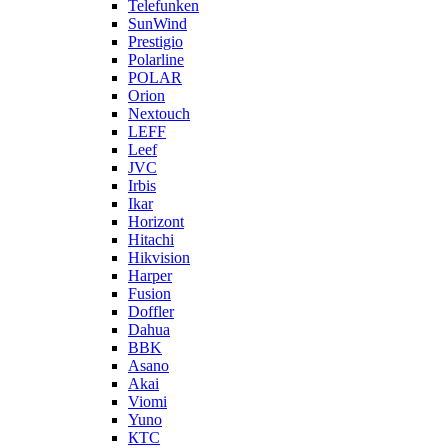
Telefunken
SunWind
Prestigio
Polarline
POLAR
Orion
Nextouch
LEFF
Leef
JVC
Irbis
Ikar
Horizont
Hitachi
Hikvision
Harper
Fusion
Doffler
Dahua
BBK
Asano
Akai
Viomi
Yuno
КТС