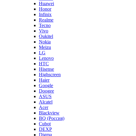
Huawei
Honor
Infinix
Realme
Tecno
Vivo
Oukitel
Nokia
Meizu
LG
Lenovo
HTC
Hisense
Highscreen
Haier
Google
Doogee
ASUS
Alcatel
Acer
Blackview
BQ (Россия)
Cubot
DEXP
Digma