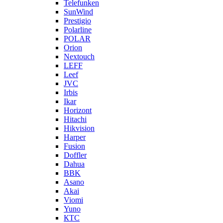
Telefunken
SunWind
Prestigio
Polarline
POLAR
Orion
Nextouch
LEFF
Leef
JVC
Irbis
Ikar
Horizont
Hitachi
Hikvision
Harper
Fusion
Doffler
Dahua
BBK
Asano
Akai
Viomi
Yuno
КТС