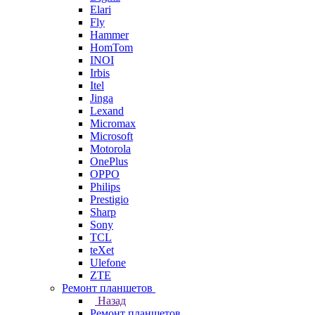
Elari
Fly
Hammer
HomTom
INOI
Irbis
Itel
Jinga
Lexand
Micromax
Microsoft
Motorola
OnePlus
OPPO
Philips
Prestigio
Sharp
Sony
TCL
teXet
Ulefone
ZTE
Ремонт планшетов
Назад
Ремонт планшетов