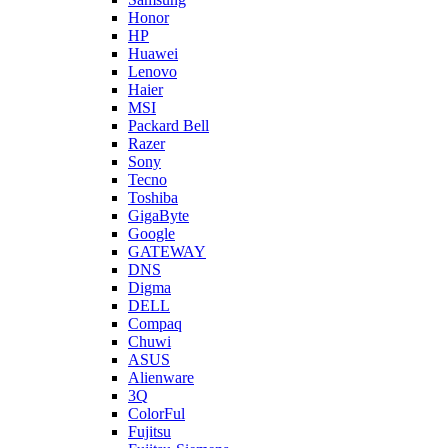
Honor
HP
Huawei
Lenovo
Haier
MSI
Packard Bell
Razer
Sony
Tecno
Toshiba
GigaByte
Google
GATEWAY
DNS
Digma
DELL
Compaq
Chuwi
ASUS
Alienware
3Q
ColorFul
Fujitsu