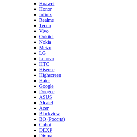
Huawei
Honor
Infinix
Realme
Tecno
Vivo
Oukitel
Nokia
Meizu
LG
Lenovo
HTC
Hisense
Highscreen
Haier
Google
Doogee
ASUS
Alcatel
Acer
Blackview
BQ (Россия)
Cubot
DEXP
Digma