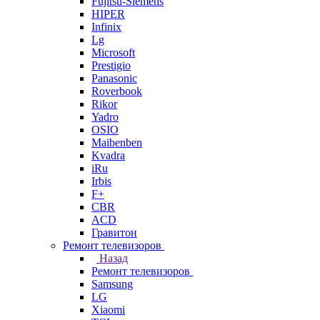
Fujitsu-Siemens
HIPER
Infinix
Lg
Microsoft
Prestigio
Panasonic
Roverbook
Rikor
Yadro
OSIO
Maibenben
Kvadra
iRu
Irbis
F+
CBR
ACD
Гравитон
Ремонт телевизоров
Назад
Ремонт телевизоров
Samsung
LG
Xiaomi