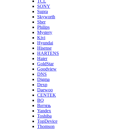
TCL
SONY
Supra
Skyworth
Sber
Philips
Mystery
Kivi
Hyundai
Hisense
HARTENS
Haier
GoldStar
Goodview
DNS
Digma
Dexp
Daewoo
CENTEK
BQ
Витязь
Yandex
Toshiba
TopDevice
Thomson