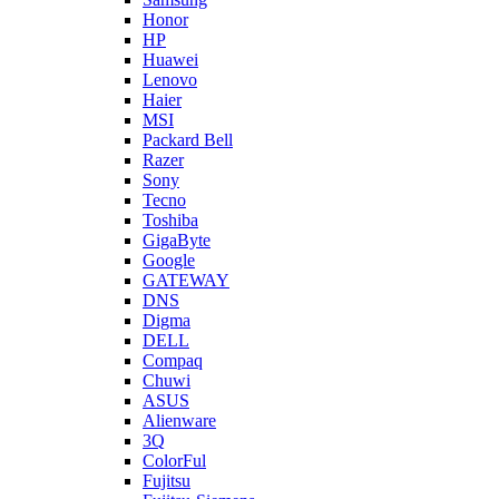
Honor
HP
Huawei
Lenovo
Haier
MSI
Packard Bell
Razer
Sony
Tecno
Toshiba
GigaByte
Google
GATEWAY
DNS
Digma
DELL
Compaq
Chuwi
ASUS
Alienware
3Q
ColorFul
Fujitsu