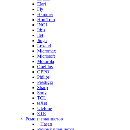
Elari
Fly
Hammer
HomTom
INOI
Irbis
Itel
Jinga
Lexand
Micromax
Microsoft
Motorola
OnePlus
OPPO
Philips
Prestigio
Sharp
Sony
TCL
teXet
Ulefone
ZTE
Ремонт планшетов
Назад
Ремонт планшетов