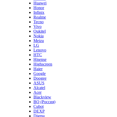
Huawei
Honor
Infinix
Realme
Tecno
Vivo
Oukitel
Nokia
Meizu
LG
Lenovo
HTC
Hisense
Highscreen
Haier
Google
Doogee
ASUS
Alcatel
Acer
Blackview
BQ (Россия)
Cubot
DEXP
Digma