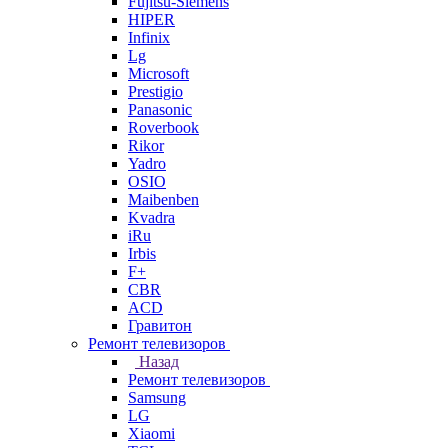
Fujitsu-Siemens
HIPER
Infinix
Lg
Microsoft
Prestigio
Panasonic
Roverbook
Rikor
Yadro
OSIO
Maibenben
Kvadra
iRu
Irbis
F+
CBR
ACD
Гравитон
Ремонт телевизоров
Назад
Ремонт телевизоров
Samsung
LG
Xiaomi