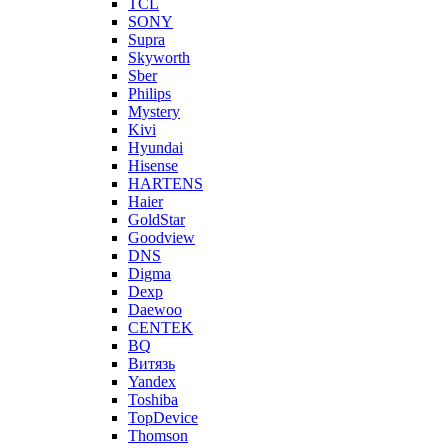
TCL
SONY
Supra
Skyworth
Sber
Philips
Mystery
Kivi
Hyundai
Hisense
HARTENS
Haier
GoldStar
Goodview
DNS
Digma
Dexp
Daewoo
CENTEK
BQ
Витязь
Yandex
Toshiba
TopDevice
Thomson