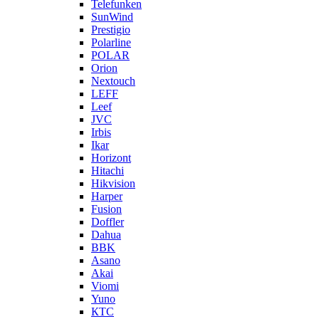
Telefunken
SunWind
Prestigio
Polarline
POLAR
Orion
Nextouch
LEFF
Leef
JVC
Irbis
Ikar
Horizont
Hitachi
Hikvision
Harper
Fusion
Doffler
Dahua
BBK
Asano
Akai
Viomi
Yuno
КТС