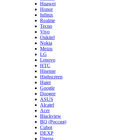
Huawei
Honor
Infinix
Realme
Tecno
Vivo
Oukitel
Nokia
Meizu
LG
Lenovo
HTC
Hisense
Highscreen
Haier
Google
Doogee
ASUS
Alcatel
Acer
Blackview
BQ (Россия)
Cubot
DEXP
Digma