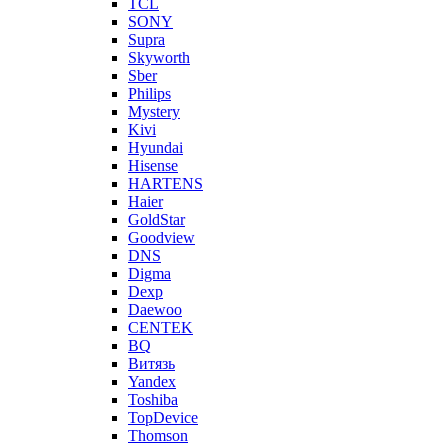
TCL
SONY
Supra
Skyworth
Sber
Philips
Mystery
Kivi
Hyundai
Hisense
HARTENS
Haier
GoldStar
Goodview
DNS
Digma
Dexp
Daewoo
CENTEK
BQ
Витязь
Yandex
Toshiba
TopDevice
Thomson