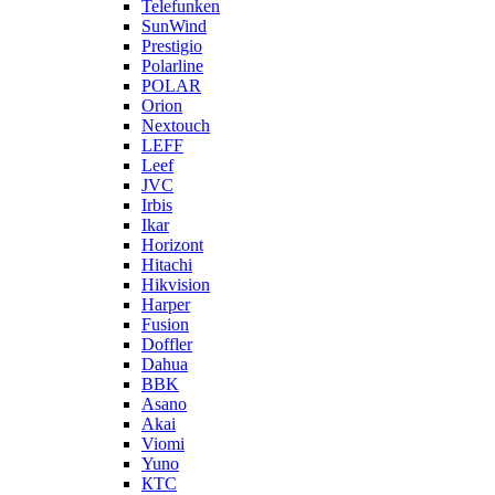
Telefunken
SunWind
Prestigio
Polarline
POLAR
Orion
Nextouch
LEFF
Leef
JVC
Irbis
Ikar
Horizont
Hitachi
Hikvision
Harper
Fusion
Doffler
Dahua
BBK
Asano
Akai
Viomi
Yuno
КТС