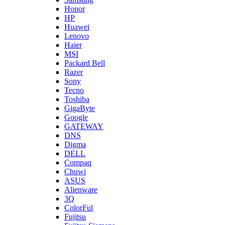
Honor
HP
Huawei
Lenovo
Haier
MSI
Packard Bell
Razer
Sony
Tecno
Toshiba
GigaByte
Google
GATEWAY
DNS
Digma
DELL
Compaq
Chuwi
ASUS
Alienware
3Q
ColorFul
Fujitsu