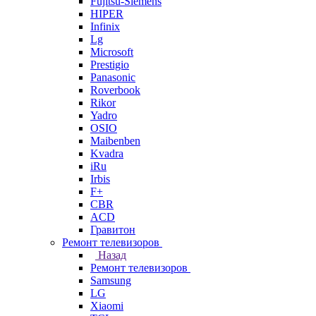
Fujitsu-Siemens
HIPER
Infinix
Lg
Microsoft
Prestigio
Panasonic
Roverbook
Rikor
Yadro
OSIO
Maibenben
Kvadra
iRu
Irbis
F+
CBR
ACD
Гравитон
Ремонт телевизоров
Назад
Ремонт телевизоров
Samsung
LG
Xiaomi