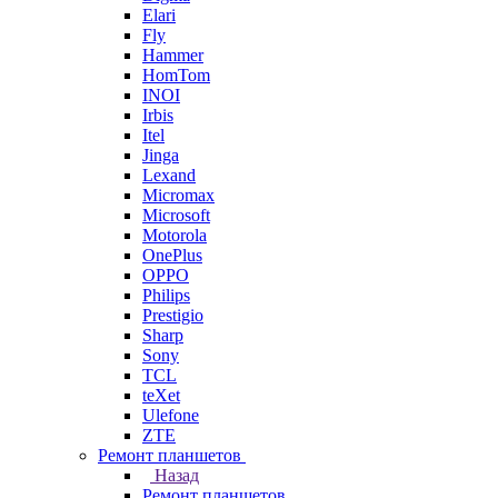
Elari
Fly
Hammer
HomTom
INOI
Irbis
Itel
Jinga
Lexand
Micromax
Microsoft
Motorola
OnePlus
OPPO
Philips
Prestigio
Sharp
Sony
TCL
teXet
Ulefone
ZTE
Ремонт планшетов
Назад
Ремонт планшетов