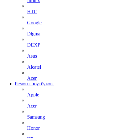
Infinix
HTC
Google
Digma
DEXP
Asus
Alcatel
Acer
Ремонт ноутбуков
Apple
Acer
Samsung
Honor