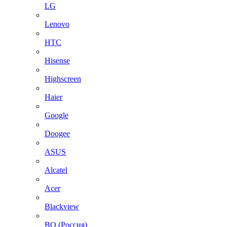
LG
Lenovo
HTC
Hisense
Highscreen
Haier
Google
Doogee
ASUS
Alcatel
Acer
Blackview
BQ (Россия)