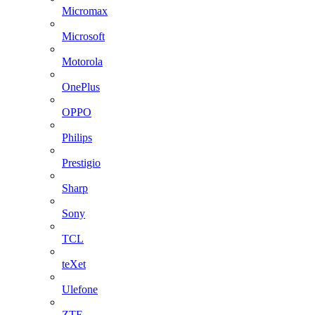
Micromax
Microsoft
Motorola
OnePlus
OPPO
Philips
Prestigio
Sharp
Sony
TCL
teXet
Ulefone
ZTE