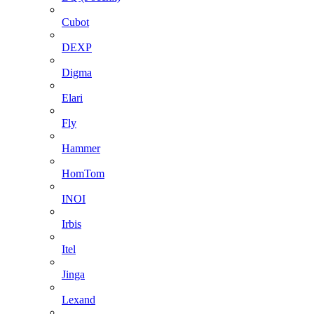
Cubot
DEXP
Digma
Elari
Fly
Hammer
HomTom
INOI
Irbis
Itel
Jinga
Lexand