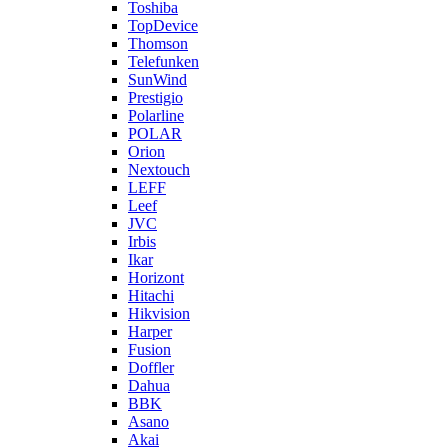
Toshiba
TopDevice
Thomson
Telefunken
SunWind
Prestigio
Polarline
POLAR
Orion
Nextouch
LEFF
Leef
JVC
Irbis
Ikar
Horizont
Hitachi
Hikvision
Harper
Fusion
Doffler
Dahua
BBK
Asano
Akai