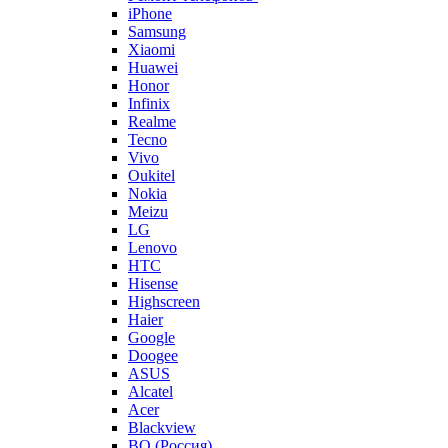
iPhone
Samsung
Xiaomi
Huawei
Honor
Infinix
Realme
Tecno
Vivo
Oukitel
Nokia
Meizu
LG
Lenovo
HTC
Hisense
Highscreen
Haier
Google
Doogee
ASUS
Alcatel
Acer
Blackview
BQ (Россия)