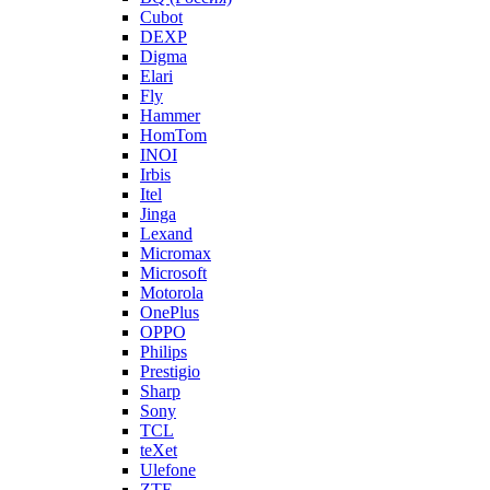
Cubot
DEXP
Digma
Elari
Fly
Hammer
HomTom
INOI
Irbis
Itel
Jinga
Lexand
Micromax
Microsoft
Motorola
OnePlus
OPPO
Philips
Prestigio
Sharp
Sony
TCL
teXet
Ulefone
ZTE