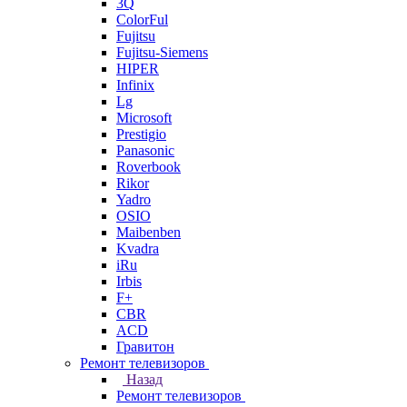
3Q
ColorFul
Fujitsu
Fujitsu-Siemens
HIPER
Infinix
Lg
Microsoft
Prestigio
Panasonic
Roverbook
Rikor
Yadro
OSIO
Maibenben
Kvadra
iRu
Irbis
F+
CBR
ACD
Гравитон
Ремонт телевизоров
Назад
Ремонт телевизоров