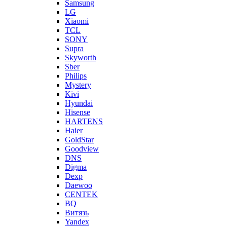
Samsung
LG
Xiaomi
TCL
SONY
Supra
Skyworth
Sber
Philips
Mystery
Kivi
Hyundai
Hisense
HARTENS
Haier
GoldStar
Goodview
DNS
Digma
Dexp
Daewoo
CENTEK
BQ
Витязь
Yandex