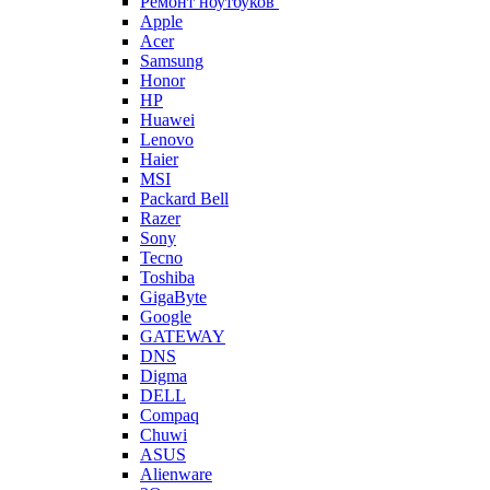
Ремонт ноутбуков
Apple
Acer
Samsung
Honor
HP
Huawei
Lenovo
Haier
MSI
Packard Bell
Razer
Sony
Tecno
Toshiba
GigaByte
Google
GATEWAY
DNS
Digma
DELL
Compaq
Chuwi
ASUS
Alienware