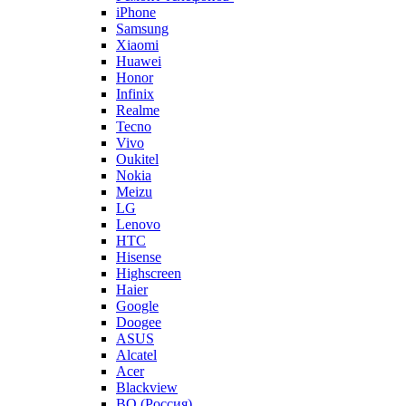
iPhone
Samsung
Xiaomi
Huawei
Honor
Infinix
Realme
Tecno
Vivo
Oukitel
Nokia
Meizu
LG
Lenovo
HTC
Hisense
Highscreen
Haier
Google
Doogee
ASUS
Alcatel
Acer
Blackview
BQ (Россия)