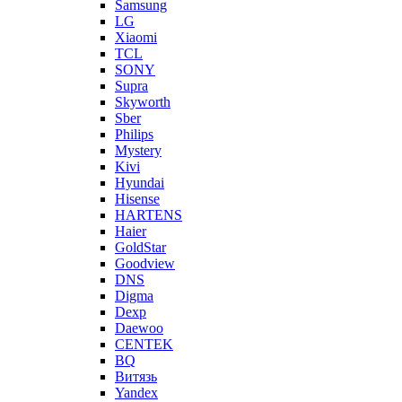
Samsung
LG
Xiaomi
TCL
SONY
Supra
Skyworth
Sber
Philips
Mystery
Kivi
Hyundai
Hisense
HARTENS
Haier
GoldStar
Goodview
DNS
Digma
Dexp
Daewoo
CENTEK
BQ
Витязь
Yandex