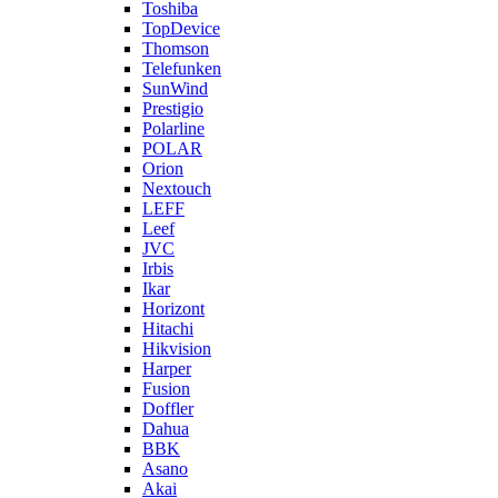
Toshiba
TopDevice
Thomson
Telefunken
SunWind
Prestigio
Polarline
POLAR
Orion
Nextouch
LEFF
Leef
JVC
Irbis
Ikar
Horizont
Hitachi
Hikvision
Harper
Fusion
Doffler
Dahua
BBK
Asano
Akai