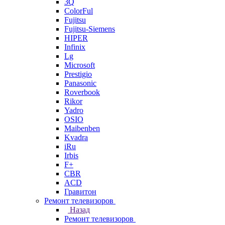
3Q
ColorFul
Fujitsu
Fujitsu-Siemens
HIPER
Infinix
Lg
Microsoft
Prestigio
Panasonic
Roverbook
Rikor
Yadro
OSIO
Maibenben
Kvadra
iRu
Irbis
F+
CBR
ACD
Гравитон
Ремонт телевизоров
Назад
Ремонт телевизоров