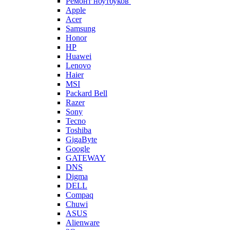
Ремонт ноутбуков
Apple
Acer
Samsung
Honor
HP
Huawei
Lenovo
Haier
MSI
Packard Bell
Razer
Sony
Tecno
Toshiba
GigaByte
Google
GATEWAY
DNS
Digma
DELL
Compaq
Chuwi
ASUS
Alienware