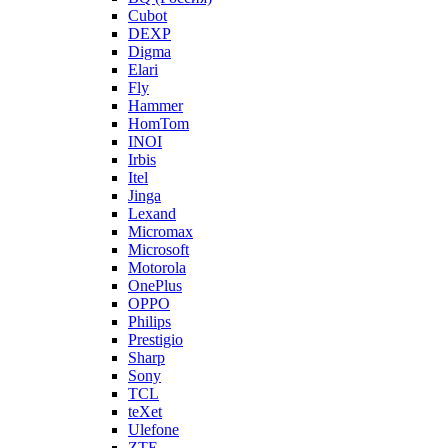
Cubot
DEXP
Digma
Elari
Fly
Hammer
HomTom
INOI
Irbis
Itel
Jinga
Lexand
Micromax
Microsoft
Motorola
OnePlus
OPPO
Philips
Prestigio
Sharp
Sony
TCL
teXet
Ulefone
ZTE