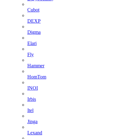
Cubot
DEXP
Digma
Elari
Fly
Hammer
HomTom
INOI
Irbis
Itel
Jinga
Lexand