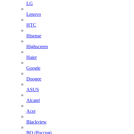
LG
Lenovo
HTC
Hisense
Highscreen
Haier
Google
Doogee
ASUS
Alcatel
Acer
Blackview
BQ (Россия)