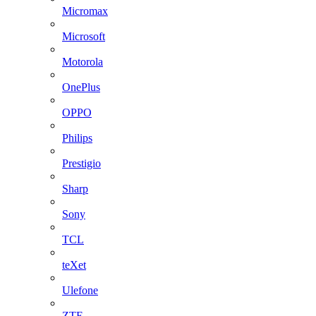
Micromax
Microsoft
Motorola
OnePlus
OPPO
Philips
Prestigio
Sharp
Sony
TCL
teXet
Ulefone
ZTE