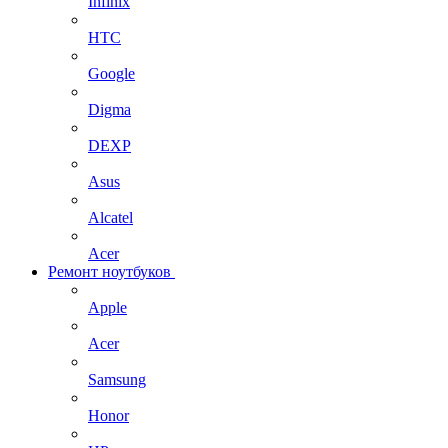
Infinix
HTC
Google
Digma
DEXP
Asus
Alcatel
Acer
Ремонт ноутбуков
Apple
Acer
Samsung
Honor