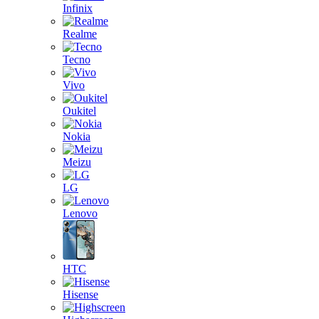
Infinix
Realme
Tecno
Vivo
Oukitel
Nokia
Meizu
LG
Lenovo
HTC
Hisense