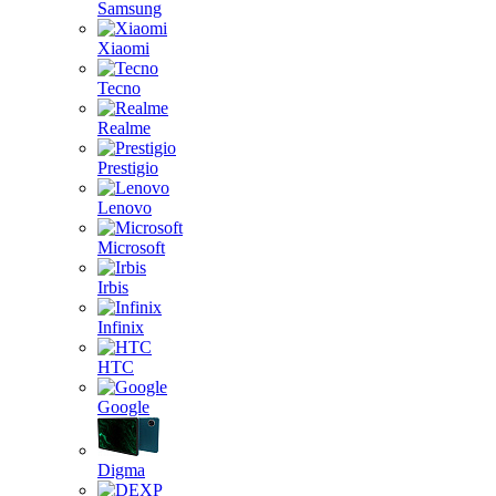
Samsung
Xiaomi
Tecno
Realme
Prestigio
Lenovo
Microsoft
Irbis
Infinix
HTC
Google
Digma