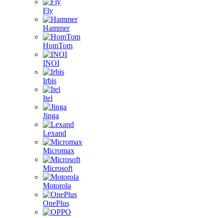
Fly
Hammer
HomTom
INOI
Irbis
Itel
Jinga
Lexand
Micromax
Microsoft
Motorola
OnePlus