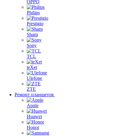
OPPO
Philips
Prestigio
Sharp
Sony
TCL
teXet
Ulefone
ZTE
Ремонт планшетов
Apple
Huawei
Honor