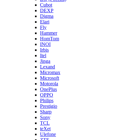
Cubot
DEXP
Digma
Elari
Fly
Hammer
HomTom
INOI
Irbis
Itel
Jinga
Lexand
Micromax
Microsoft
Motorola
OnePlus
OPPO
Philips
Prestigio
Sharp
Sony
TCL
teXet
Ulefone
ZTE