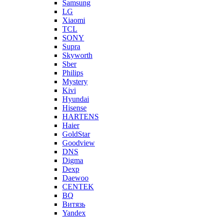
Samsung
LG
Xiaomi
TCL
SONY
Supra
Skyworth
Sber
Philips
Mystery
Kivi
Hyundai
Hisense
HARTENS
Haier
GoldStar
Goodview
DNS
Digma
Dexp
Daewoo
CENTEK
BQ
Витязь
Yandex