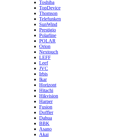
Toshiba
TopDevice
Thomson
Telefunken
SunWind
Prestigio
Polarline
POLAR
Orion
Nextouch
LEFF
Leef
JVC
Irbis
Ikar
Horizont
Hitachi
Hikvision
Harper
Fusion
Doffler
Dahua
BBK
Asano
Akai