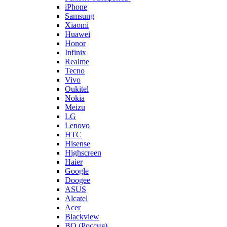
iPhone
Samsung
Xiaomi
Huawei
Honor
Infinix
Realme
Tecno
Vivo
Oukitel
Nokia
Meizu
LG
Lenovo
HTC
Hisense
Highscreen
Haier
Google
Doogee
ASUS
Alcatel
Acer
Blackview
BQ (Россия)