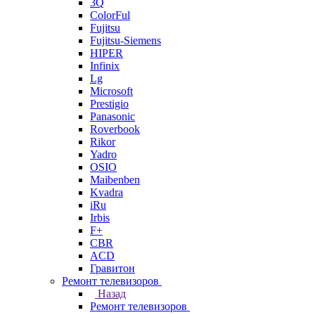
3Q
ColorFul
Fujitsu
Fujitsu-Siemens
HIPER
Infinix
Lg
Microsoft
Prestigio
Panasonic
Roverbook
Rikor
Yadro
OSIO
Maibenben
Kvadra
iRu
Irbis
F+
CBR
ACD
Гравитон
Ремонт телевизоров
Назад
Ремонт телевизоров