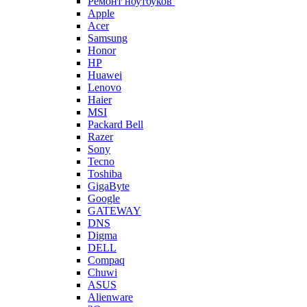
Ремонт ноутбуков
Apple
Acer
Samsung
Honor
HP
Huawei
Lenovo
Haier
MSI
Packard Bell
Razer
Sony
Tecno
Toshiba
GigaByte
Google
GATEWAY
DNS
Digma
DELL
Compaq
Chuwi
ASUS
Alienware