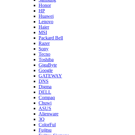
Honor
HP
Huawei
Lenovo
Haier
MSI
Packard Bell
Razer
Sony
Tecno
Toshiba
GigaByte
Google
GATEWAY
DNS
Digma
DELL
Compaq
Chuwi
ASUS
Alienware
3Q
ColorFul
Fujitsu