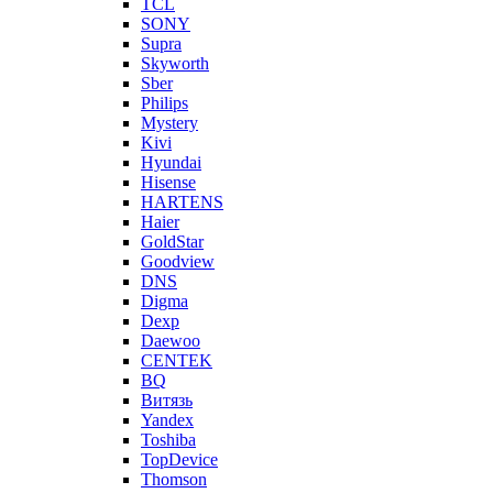
TCL
SONY
Supra
Skyworth
Sber
Philips
Mystery
Kivi
Hyundai
Hisense
HARTENS
Haier
GoldStar
Goodview
DNS
Digma
Dexp
Daewoo
CENTEK
BQ
Витязь
Yandex
Toshiba
TopDevice
Thomson