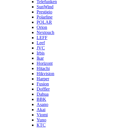
Telefunken
SunWind
Prestigio
Polarline
POLAR
Orion
Nextouch
LEFF
Leef
JVC
Irbis
Ikar
Horizont
Hitachi
Hikvision
Harper
Fusion
Doffler
Dahua
BBK
Asano
Akai
Viomi
Yuno
КТС