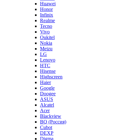
Huawei
Honor
Infinix
Realme
Tecno
Vivo
Oukitel
Nokia
Meizu
LG
Lenovo
HTC
Hisense
Highscreen
Haier
Google
Doogee
ASUS
Alcatel
Acer
Blackview
BQ (Россия)
Cubot
DEXP
Digma