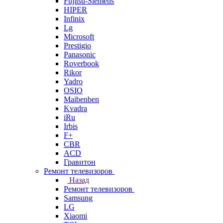
Fujitsu-Siemens
HIPER
Infinix
Lg
Microsoft
Prestigio
Panasonic
Roverbook
Rikor
Yadro
OSIO
Maibenben
Kvadra
iRu
Irbis
F+
CBR
ACD
Гравитон
Ремонт телевизоров
Назад
Ремонт телевизоров
Samsung
LG
Xiaomi