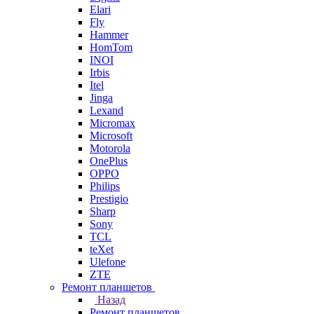
Elari
Fly
Hammer
HomTom
INOI
Irbis
Itel
Jinga
Lexand
Micromax
Microsoft
Motorola
OnePlus
OPPO
Philips
Prestigio
Sharp
Sony
TCL
teXet
Ulefone
ZTE
Ремонт планшетов
Назад
Ремонт планшетов