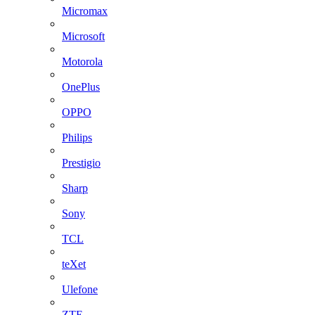
Micromax
Microsoft
Motorola
OnePlus
OPPO
Philips
Prestigio
Sharp
Sony
TCL
teXet
Ulefone
ZTE