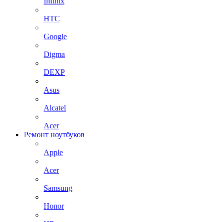
Infinix
HTC
Google
Digma
DEXP
Asus
Alcatel
Acer
Ремонт ноутбуков
Apple
Acer
Samsung
Honor