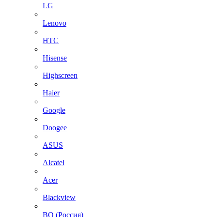
LG
Lenovo
HTC
Hisense
Highscreen
Haier
Google
Doogee
ASUS
Alcatel
Acer
Blackview
BQ (Россия)