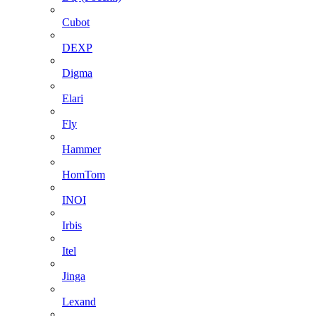
Cubot
DEXP
Digma
Elari
Fly
Hammer
HomTom
INOI
Irbis
Itel
Jinga
Lexand