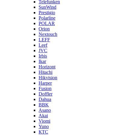
Telefunken
SunWind
Prestigio
Polarline
POLAR
Orion
Nextouch
LEFF
Leef
JVC
Irbis
Ikar
Horizont
Hitachi
Hikvision
Harper
Fusion
Doffler
Dahua
BBK
Asano
Akai
Viomi
Yuno
КТС