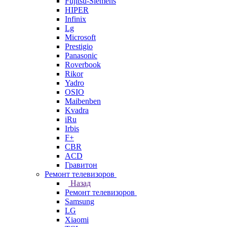
Fujitsu-Siemens
HIPER
Infinix
Lg
Microsoft
Prestigio
Panasonic
Roverbook
Rikor
Yadro
OSIO
Maibenben
Kvadra
iRu
Irbis
F+
CBR
ACD
Гравитон
Ремонт телевизоров
Назад
Ремонт телевизоров
Samsung
LG
Xiaomi