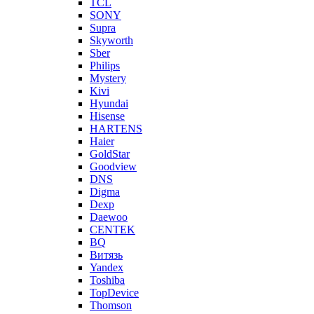
TCL
SONY
Supra
Skyworth
Sber
Philips
Mystery
Kivi
Hyundai
Hisense
HARTENS
Haier
GoldStar
Goodview
DNS
Digma
Dexp
Daewoo
CENTEK
BQ
Витязь
Yandex
Toshiba
TopDevice
Thomson