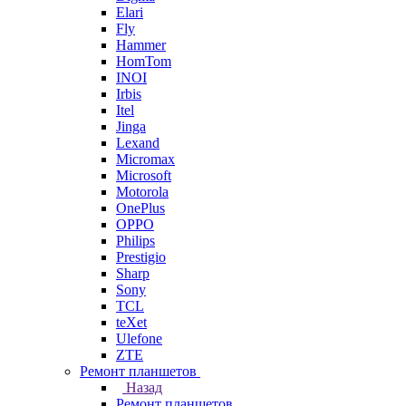
Elari
Fly
Hammer
HomTom
INOI
Irbis
Itel
Jinga
Lexand
Micromax
Microsoft
Motorola
OnePlus
OPPO
Philips
Prestigio
Sharp
Sony
TCL
teXet
Ulefone
ZTE
Ремонт планшетов
Назад
Ремонт планшетов