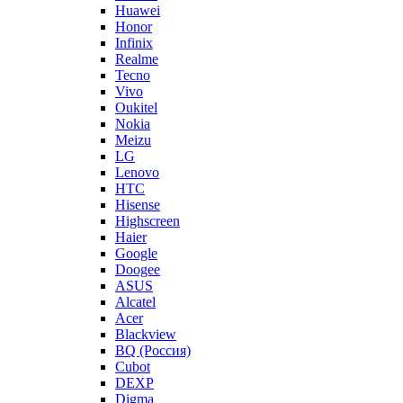
Huawei
Honor
Infinix
Realme
Tecno
Vivo
Oukitel
Nokia
Meizu
LG
Lenovo
HTC
Hisense
Highscreen
Haier
Google
Doogee
ASUS
Alcatel
Acer
Blackview
BQ (Россия)
Cubot
DEXP
Digma