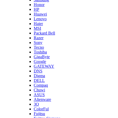
Honor
HP
Huawei
Lenovo
Haier
MSI
Packard Bell
Razer
Sony
Tecno
Toshiba
GigaByte
Google
GATEWAY
DNS
Digma
DELL
Compaq
Chuwi
ASUS
Alienware
3Q
ColorFul
Fujitsu