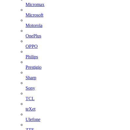
Micromax
Microsoft
Motorola
OnePlus
OPPO
Philips
Prestigio
Sharp
Sony
TCL
teXet
Ulefone
ZTE