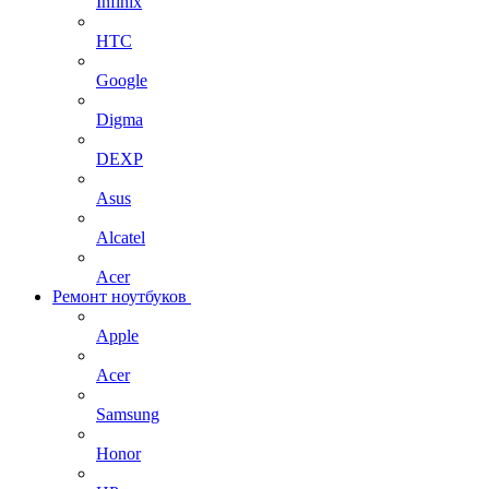
Infinix
HTC
Google
Digma
DEXP
Asus
Alcatel
Acer
Ремонт ноутбуков
Apple
Acer
Samsung
Honor