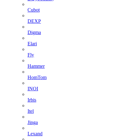
Cubot
DEXP
Digma
Elari
Fly
Hammer
HomTom
INOI
Irbis
Itel
Jinga
Lexand