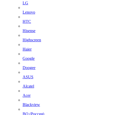
LG
Lenovo
HTC
Hisense
Highscreen
Haier
Google
Doogee
ASUS
Alcatel
Acer
Blackview
BQ (Россия)