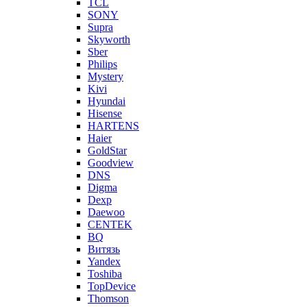
TCL
SONY
Supra
Skyworth
Sber
Philips
Mystery
Kivi
Hyundai
Hisense
HARTENS
Haier
GoldStar
Goodview
DNS
Digma
Dexp
Daewoo
CENTEK
BQ
Витязь
Yandex
Toshiba
TopDevice
Thomson