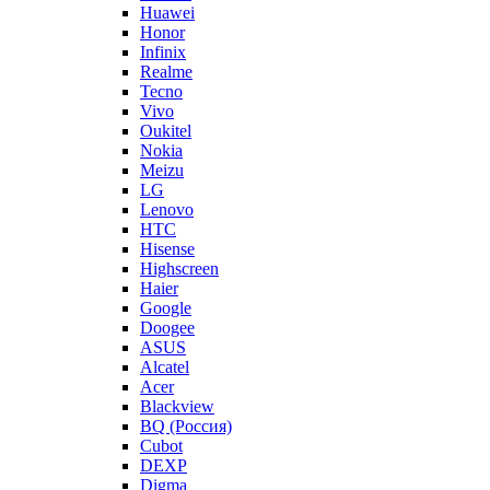
Huawei
Honor
Infinix
Realme
Tecno
Vivo
Oukitel
Nokia
Meizu
LG
Lenovo
HTC
Hisense
Highscreen
Haier
Google
Doogee
ASUS
Alcatel
Acer
Blackview
BQ (Россия)
Cubot
DEXP
Digma