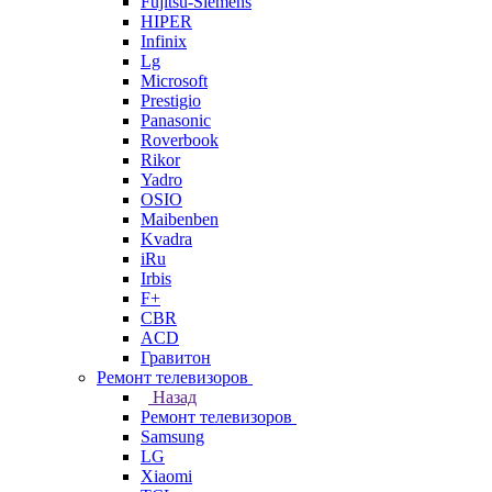
Fujitsu-Siemens
HIPER
Infinix
Lg
Microsoft
Prestigio
Panasonic
Roverbook
Rikor
Yadro
OSIO
Maibenben
Kvadra
iRu
Irbis
F+
CBR
ACD
Гравитон
Ремонт телевизоров
Назад
Ремонт телевизоров
Samsung
LG
Xiaomi