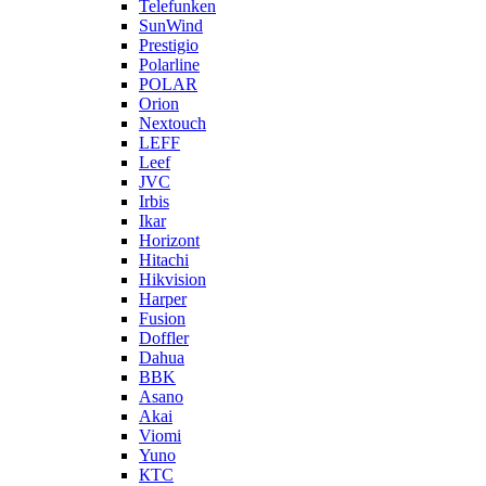
Telefunken
SunWind
Prestigio
Polarline
POLAR
Orion
Nextouch
LEFF
Leef
JVC
Irbis
Ikar
Horizont
Hitachi
Hikvision
Harper
Fusion
Doffler
Dahua
BBK
Asano
Akai
Viomi
Yuno
КТС