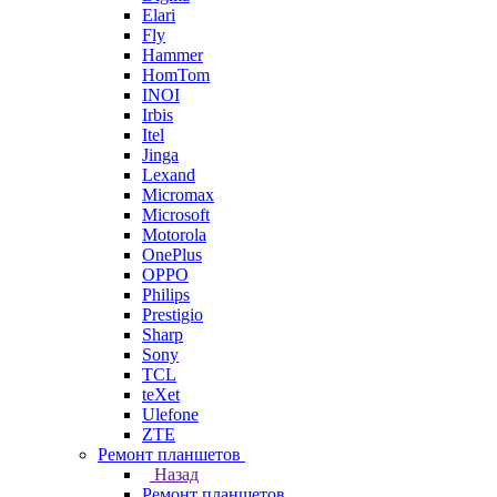
Elari
Fly
Hammer
HomTom
INOI
Irbis
Itel
Jinga
Lexand
Micromax
Microsoft
Motorola
OnePlus
OPPO
Philips
Prestigio
Sharp
Sony
TCL
teXet
Ulefone
ZTE
Ремонт планшетов
Назад
Ремонт планшетов