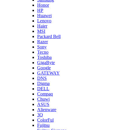
Honor
HP
Huawei
Lenovo
Haier
MSI
Packard Bell
Razer
Sony
Tecno
Toshiba
GigaByte
Google
GATEWAY
DNS
Digma
DELL
Compaq
Chuwi
ASUS
Alienware
3Q
ColorFul
Fujitsu