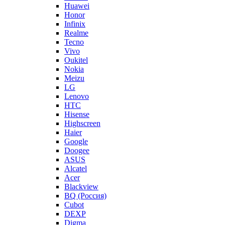
Huawei
Honor
Infinix
Realme
Tecno
Vivo
Oukitel
Nokia
Meizu
LG
Lenovo
HTC
Hisense
Highscreen
Haier
Google
Doogee
ASUS
Alcatel
Acer
Blackview
BQ (Россия)
Cubot
DEXP
Digma