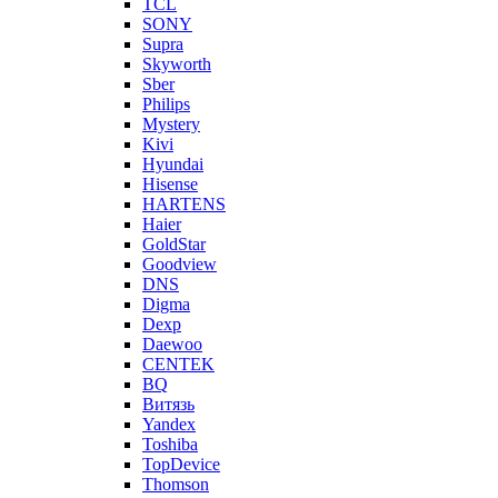
TCL
SONY
Supra
Skyworth
Sber
Philips
Mystery
Kivi
Hyundai
Hisense
HARTENS
Haier
GoldStar
Goodview
DNS
Digma
Dexp
Daewoo
CENTEK
BQ
Витязь
Yandex
Toshiba
TopDevice
Thomson