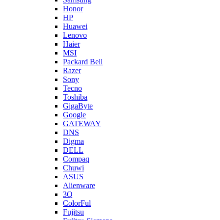
Honor
HP
Huawei
Lenovo
Haier
MSI
Packard Bell
Razer
Sony
Tecno
Toshiba
GigaByte
Google
GATEWAY
DNS
Digma
DELL
Compaq
Chuwi
ASUS
Alienware
3Q
ColorFul
Fujitsu