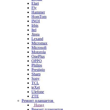
Elari
Fly
Hammer
HomTom
INOI
Irbis
Itel
Jinga
Lexand
Micromax
Microsoft
Motorola
OnePlus
OPPO
Philips
Prestigio
Sharp
Sony
TCL
teXet
Ulefone
ZTE
Ремонт планшетов
Назад
Ремонт планшетов