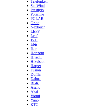
Telefunken
SunWind
Prestigio
Polarline
POLAR
Orion
Nextouch
LEFF
Leef
JVC
Irbis
Ikar
Horizont
Hitachi
Hikvision
Harper
Fusion
Doffler
Dahua
BBK
Asano
Akai
Viomi
Yuno
КТС