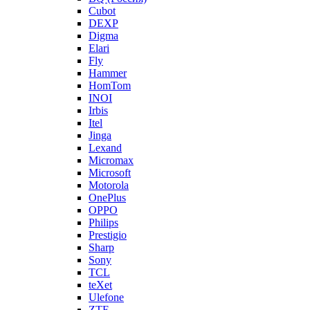
Cubot
DEXP
Digma
Elari
Fly
Hammer
HomTom
INOI
Irbis
Itel
Jinga
Lexand
Micromax
Microsoft
Motorola
OnePlus
OPPO
Philips
Prestigio
Sharp
Sony
TCL
teXet
Ulefone
ZTE