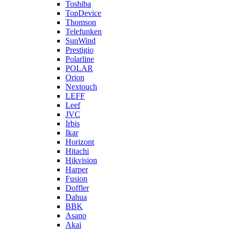
Toshiba
TopDevice
Thomson
Telefunken
SunWind
Prestigio
Polarline
POLAR
Orion
Nextouch
LEFF
Leef
JVC
Irbis
Ikar
Horizont
Hitachi
Hikvision
Harper
Fusion
Doffler
Dahua
BBK
Asano
Akai