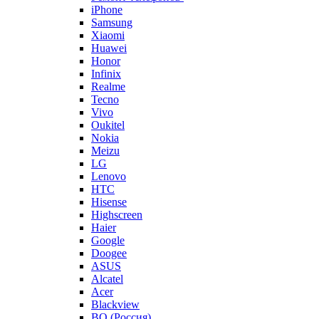
iPhone
Samsung
Xiaomi
Huawei
Honor
Infinix
Realme
Tecno
Vivo
Oukitel
Nokia
Meizu
LG
Lenovo
HTC
Hisense
Highscreen
Haier
Google
Doogee
ASUS
Alcatel
Acer
Blackview
BQ (Россия)