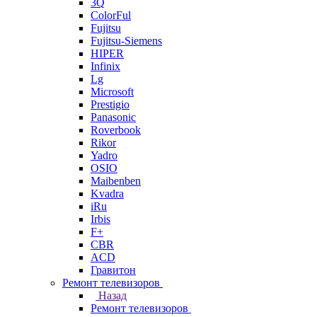
3Q
ColorFul
Fujitsu
Fujitsu-Siemens
HIPER
Infinix
Lg
Microsoft
Prestigio
Panasonic
Roverbook
Rikor
Yadro
OSIO
Maibenben
Kvadra
iRu
Irbis
F+
CBR
ACD
Гравитон
Ремонт телевизоров
Назад
Ремонт телевизоров