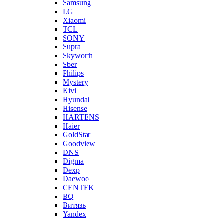
Samsung
LG
Xiaomi
TCL
SONY
Supra
Skyworth
Sber
Philips
Mystery
Kivi
Hyundai
Hisense
HARTENS
Haier
GoldStar
Goodview
DNS
Digma
Dexp
Daewoo
CENTEK
BQ
Витязь
Yandex