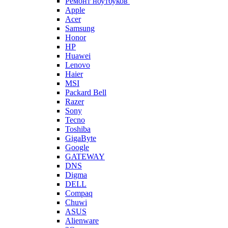
Ремонт ноутбуков
Apple
Acer
Samsung
Honor
HP
Huawei
Lenovo
Haier
MSI
Packard Bell
Razer
Sony
Tecno
Toshiba
GigaByte
Google
GATEWAY
DNS
Digma
DELL
Compaq
Chuwi
ASUS
Alienware