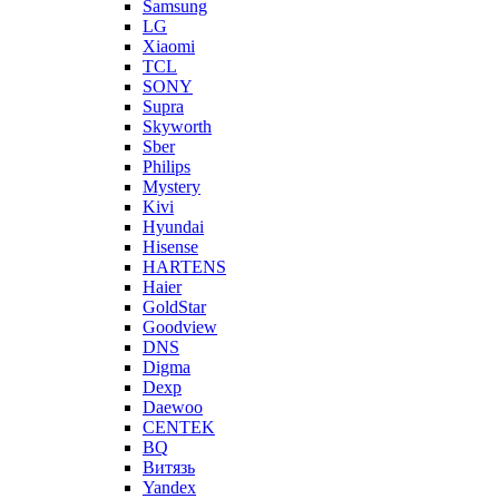
Samsung
LG
Xiaomi
TCL
SONY
Supra
Skyworth
Sber
Philips
Mystery
Kivi
Hyundai
Hisense
HARTENS
Haier
GoldStar
Goodview
DNS
Digma
Dexp
Daewoo
CENTEK
BQ
Витязь
Yandex