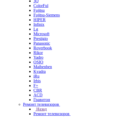
3Q
ColorFul
Fujitsu
Fujitsu-Siemens
HIPER
Infinix
Lg
Microsoft
Prestigio
Panasonic
Roverbook
Rikor
Yadro
OSIO
Maibenben
Kvadra
iRu
Irbis
F+
CBR
ACD
Гравитон
Ремонт телевизоров
Назад
Ремонт телевизоров