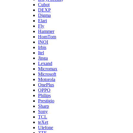
Cubot
DEXP
Digma
Elari
Fly
Hammer
HomTom
INOI
Irbis
Itel
Jinga
Lexand
Micromax
Microsoft
Motorola
OnePlus
OPPO
Philips
Prestigio
Sharp
Sony
TCL
teXet
Ulefone
ZTE