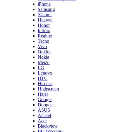
iPhone
Samsung
Xiaomi
Huawei
Honor
Infinix
Realme
Tecno
Vivo
Oukitel
Nokia
Meizu
LG
Lenovo
HTC
Hisense
Highscreen
Haier
Google
Doogee
ASUS
Alcatel
Acer
Blackview
BQ (Россия)