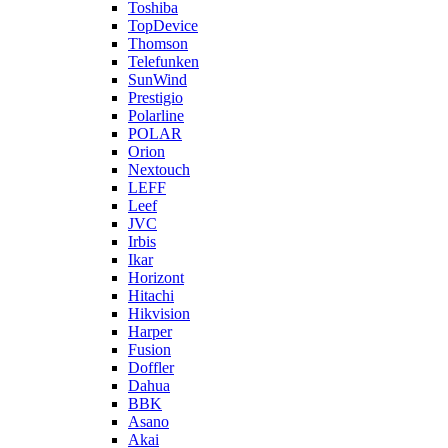
Toshiba
TopDevice
Thomson
Telefunken
SunWind
Prestigio
Polarline
POLAR
Orion
Nextouch
LEFF
Leef
JVC
Irbis
Ikar
Horizont
Hitachi
Hikvision
Harper
Fusion
Doffler
Dahua
BBK
Asano
Akai