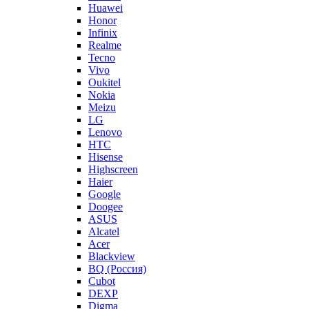
Huawei
Honor
Infinix
Realme
Tecno
Vivo
Oukitel
Nokia
Meizu
LG
Lenovo
HTC
Hisense
Highscreen
Haier
Google
Doogee
ASUS
Alcatel
Acer
Blackview
BQ (Россия)
Cubot
DEXP
Digma