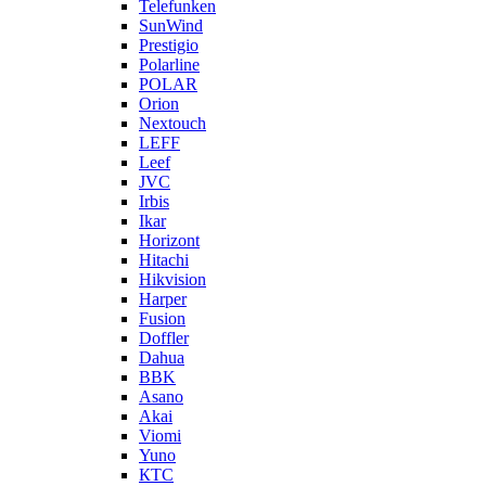
Telefunken
SunWind
Prestigio
Polarline
POLAR
Orion
Nextouch
LEFF
Leef
JVC
Irbis
Ikar
Horizont
Hitachi
Hikvision
Harper
Fusion
Doffler
Dahua
BBK
Asano
Akai
Viomi
Yuno
КТС