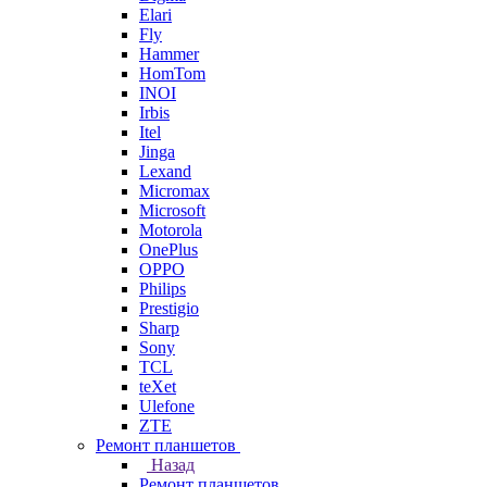
Elari
Fly
Hammer
HomTom
INOI
Irbis
Itel
Jinga
Lexand
Micromax
Microsoft
Motorola
OnePlus
OPPO
Philips
Prestigio
Sharp
Sony
TCL
teXet
Ulefone
ZTE
Ремонт планшетов
Назад
Ремонт планшетов