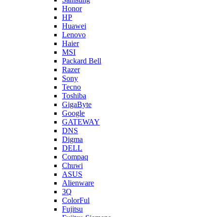
Honor
HP
Huawei
Lenovo
Haier
MSI
Packard Bell
Razer
Sony
Tecno
Toshiba
GigaByte
Google
GATEWAY
DNS
Digma
DELL
Compaq
Chuwi
ASUS
Alienware
3Q
ColorFul
Fujitsu