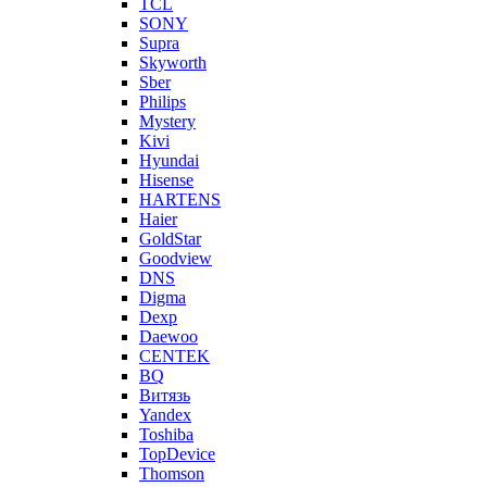
TCL
SONY
Supra
Skyworth
Sber
Philips
Mystery
Kivi
Hyundai
Hisense
HARTENS
Haier
GoldStar
Goodview
DNS
Digma
Dexp
Daewoo
CENTEK
BQ
Витязь
Yandex
Toshiba
TopDevice
Thomson