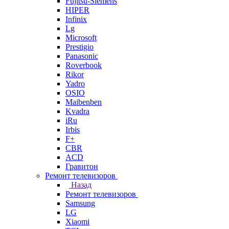
Fujitsu-Siemens
HIPER
Infinix
Lg
Microsoft
Prestigio
Panasonic
Roverbook
Rikor
Yadro
OSIO
Maibenben
Kvadra
iRu
Irbis
F+
CBR
ACD
Гравитон
Ремонт телевизоров
Назад
Ремонт телевизоров
Samsung
LG
Xiaomi