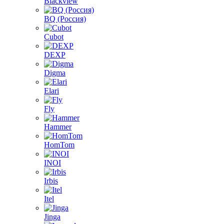
Blackview
BQ (Россия)
Cubot
DEXP
Digma
Elari
Fly
Hammer
HomTom
INOI
Irbis
Itel
Jinga