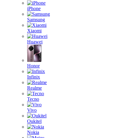
iPhone
Samsung
Xiaomi
Huawei
Honor
Infinix
Realme
Tecno
Vivo
Oukitel
Nokia