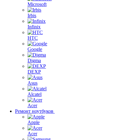
Microsoft
Irbis
Infinix
HTC
Google
Digma
DEXP
Asus
Alcatel
Acer
Ремонт ноутбуков
Apple
Acer