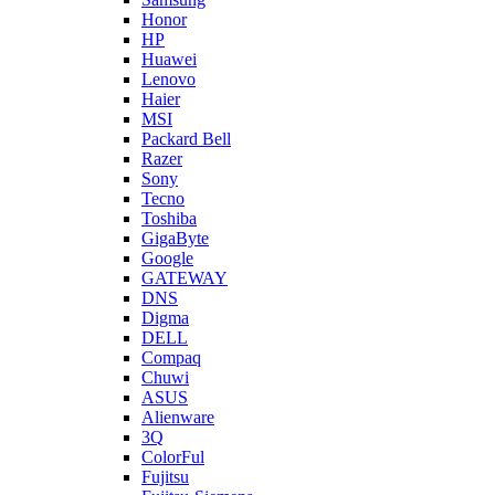
Honor
HP
Huawei
Lenovo
Haier
MSI
Packard Bell
Razer
Sony
Tecno
Toshiba
GigaByte
Google
GATEWAY
DNS
Digma
DELL
Compaq
Chuwi
ASUS
Alienware
3Q
ColorFul
Fujitsu