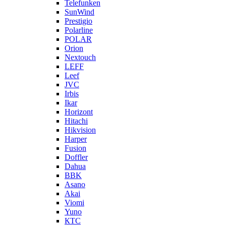
Telefunken
SunWind
Prestigio
Polarline
POLAR
Orion
Nextouch
LEFF
Leef
JVC
Irbis
Ikar
Horizont
Hitachi
Hikvision
Harper
Fusion
Doffler
Dahua
BBK
Asano
Akai
Viomi
Yuno
КТС