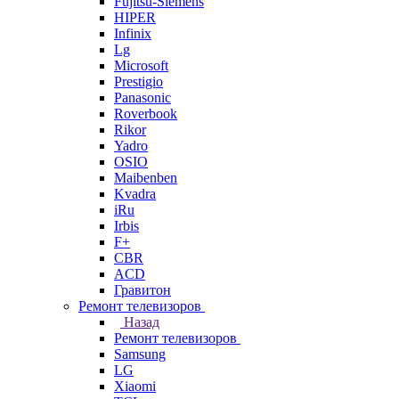
Fujitsu-Siemens
HIPER
Infinix
Lg
Microsoft
Prestigio
Panasonic
Roverbook
Rikor
Yadro
OSIO
Maibenben
Kvadra
iRu
Irbis
F+
CBR
ACD
Гравитон
Ремонт телевизоров
Назад
Ремонт телевизоров
Samsung
LG
Xiaomi