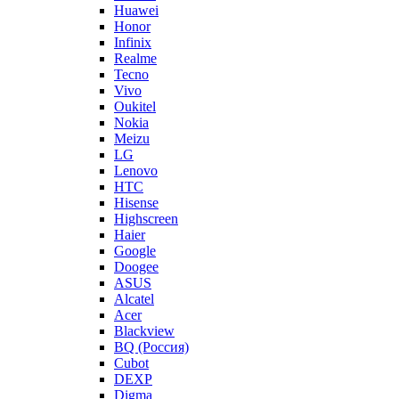
Huawei
Honor
Infinix
Realme
Tecno
Vivo
Oukitel
Nokia
Meizu
LG
Lenovo
HTC
Hisense
Highscreen
Haier
Google
Doogee
ASUS
Alcatel
Acer
Blackview
BQ (Россия)
Cubot
DEXP
Digma