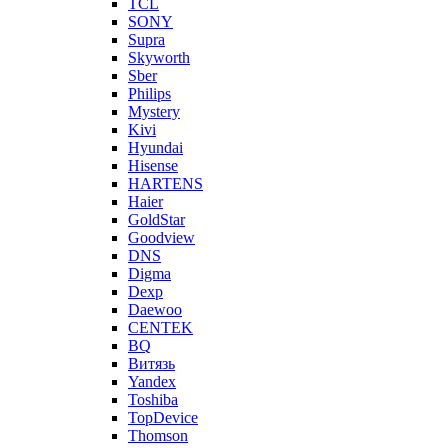
TCL
SONY
Supra
Skyworth
Sber
Philips
Mystery
Kivi
Hyundai
Hisense
HARTENS
Haier
GoldStar
Goodview
DNS
Digma
Dexp
Daewoo
CENTEK
BQ
Витязь
Yandex
Toshiba
TopDevice
Thomson