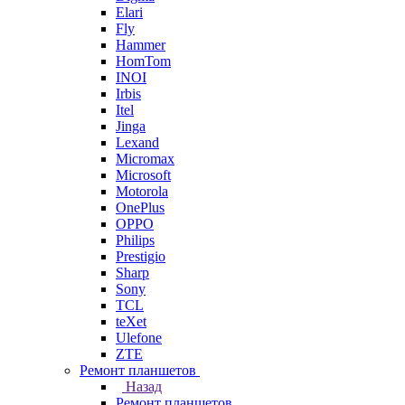
Elari
Fly
Hammer
HomTom
INOI
Irbis
Itel
Jinga
Lexand
Micromax
Microsoft
Motorola
OnePlus
OPPO
Philips
Prestigio
Sharp
Sony
TCL
teXet
Ulefone
ZTE
Ремонт планшетов
Назад
Ремонт планшетов