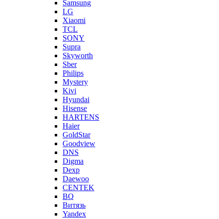
Samsung
LG
Xiaomi
TCL
SONY
Supra
Skyworth
Sber
Philips
Mystery
Kivi
Hyundai
Hisense
HARTENS
Haier
GoldStar
Goodview
DNS
Digma
Dexp
Daewoo
CENTEK
BQ
Витязь
Yandex