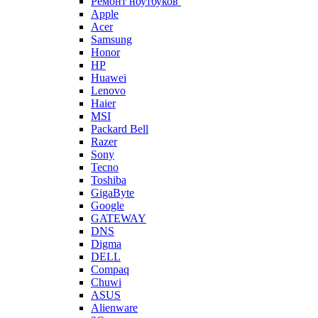
Ремонт ноутбуков
Apple
Acer
Samsung
Honor
HP
Huawei
Lenovo
Haier
MSI
Packard Bell
Razer
Sony
Tecno
Toshiba
GigaByte
Google
GATEWAY
DNS
Digma
DELL
Compaq
Chuwi
ASUS
Alienware