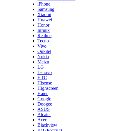
iPhone
Samsung
Xiaomi
Huawei
Honor
Infinix
Realme
Tecno
Vivo
Oukitel
Nokia
Meizu
LG
Lenovo
HTC
Hisense
Highscreen
Haier
Google
Doogee
ASUS
Alcatel
Acer
Blackview
BQ (Россия)