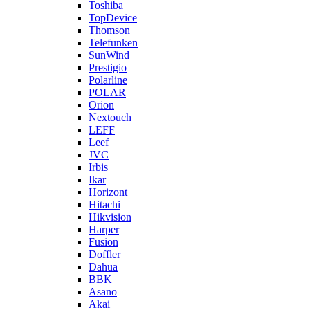
Toshiba
TopDevice
Thomson
Telefunken
SunWind
Prestigio
Polarline
POLAR
Orion
Nextouch
LEFF
Leef
JVC
Irbis
Ikar
Horizont
Hitachi
Hikvision
Harper
Fusion
Doffler
Dahua
BBK
Asano
Akai