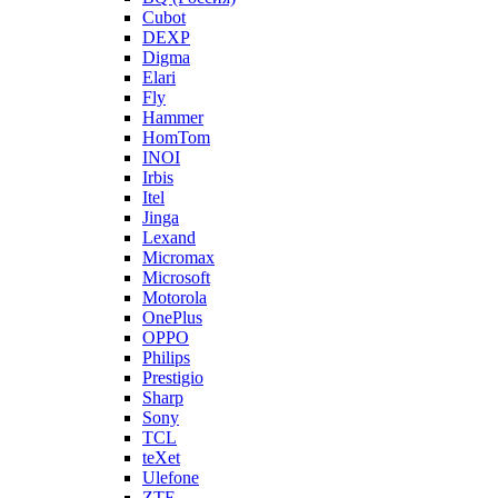
Cubot
DEXP
Digma
Elari
Fly
Hammer
HomTom
INOI
Irbis
Itel
Jinga
Lexand
Micromax
Microsoft
Motorola
OnePlus
OPPO
Philips
Prestigio
Sharp
Sony
TCL
teXet
Ulefone
ZTE