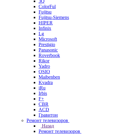
3Q
ColorFul
Fujitsu
Fujitsu-Siemens
HIPER
Infinix
Lg
Microsoft
Prestigio
Panasonic
Roverbook
Rikor
Yadro
OSIO
Maibenben
Kvadra
iRu
Irbis
F+
CBR
ACD
Гравитон
Ремонт телевизоров
Назад
Ремонт телевизоров