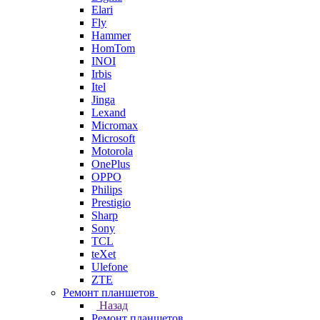
Elari
Fly
Hammer
HomTom
INOI
Irbis
Itel
Jinga
Lexand
Micromax
Microsoft
Motorola
OnePlus
OPPO
Philips
Prestigio
Sharp
Sony
TCL
teXet
Ulefone
ZTE
Ремонт планшетов
Назад
Ремонт планшетов