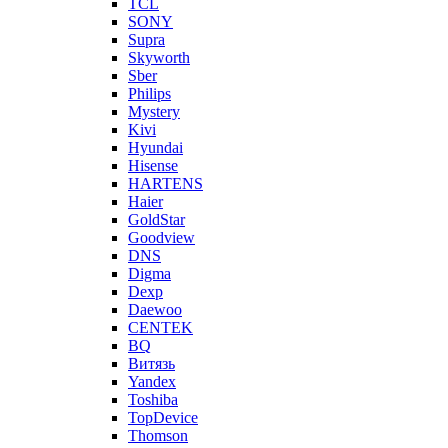
TCL
SONY
Supra
Skyworth
Sber
Philips
Mystery
Kivi
Hyundai
Hisense
HARTENS
Haier
GoldStar
Goodview
DNS
Digma
Dexp
Daewoo
CENTEK
BQ
Витязь
Yandex
Toshiba
TopDevice
Thomson