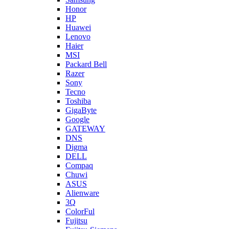
Honor
HP
Huawei
Lenovo
Haier
MSI
Packard Bell
Razer
Sony
Tecno
Toshiba
GigaByte
Google
GATEWAY
DNS
Digma
DELL
Compaq
Chuwi
ASUS
Alienware
3Q
ColorFul
Fujitsu