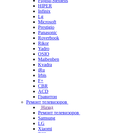
Fujitsu-Siemens
HIPER
Infinix
Lg
Microsoft
Prestigio
Panasonic
Roverbook
Rikor
Yadro
OSIO
Maibenben
Kvadra
iRu
Irbis
F+
CBR
ACD
Гравитон
Ремонт телевизоров
Назад
Ремонт телевизоров
Samsung
LG
Xiaomi