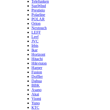
Telefunken
SunWind
Prestigio
Polarline
POLAR
Orion
Nextouch
LEFF
Leef
JVC
Irbis
Ikar
Horizont
Hitachi
Hikvision
Harper
Fusion
Doffler
Dahua
BBK
Asano
Akai
Viomi
Yuno
КТС