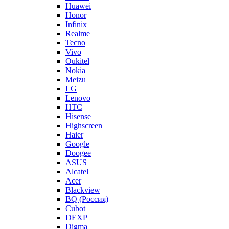
Huawei
Honor
Infinix
Realme
Tecno
Vivo
Oukitel
Nokia
Meizu
LG
Lenovo
HTC
Hisense
Highscreen
Haier
Google
Doogee
ASUS
Alcatel
Acer
Blackview
BQ (Россия)
Cubot
DEXP
Digma