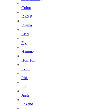
Cubot
DEXP
Digma
Elari
Fly
Hammer
HomTom
INOI
Irbis
Itel
Jinga
Lexand