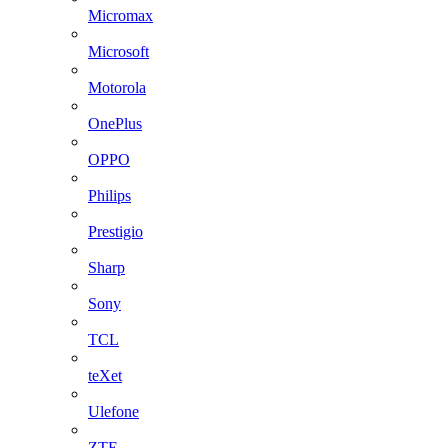
Micromax
Microsoft
Motorola
OnePlus
OPPO
Philips
Prestigio
Sharp
Sony
TCL
teXet
Ulefone
ZTE