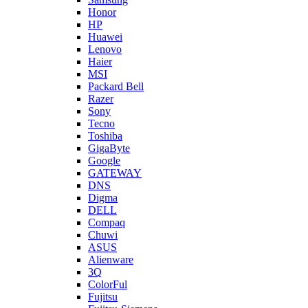
Honor
HP
Huawei
Lenovo
Haier
MSI
Packard Bell
Razer
Sony
Tecno
Toshiba
GigaByte
Google
GATEWAY
DNS
Digma
DELL
Compaq
Chuwi
ASUS
Alienware
3Q
ColorFul
Fujitsu