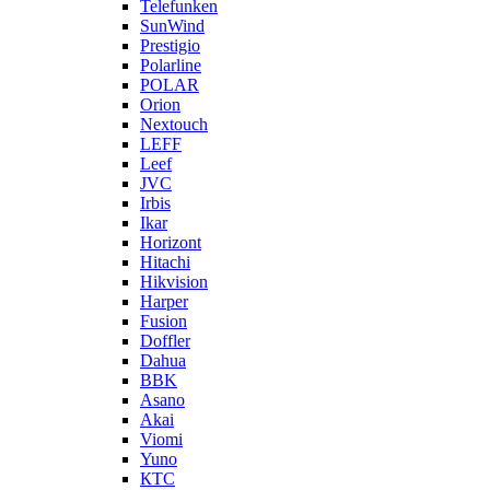
Telefunken
SunWind
Prestigio
Polarline
POLAR
Orion
Nextouch
LEFF
Leef
JVC
Irbis
Ikar
Horizont
Hitachi
Hikvision
Harper
Fusion
Doffler
Dahua
BBK
Asano
Akai
Viomi
Yuno
КТС