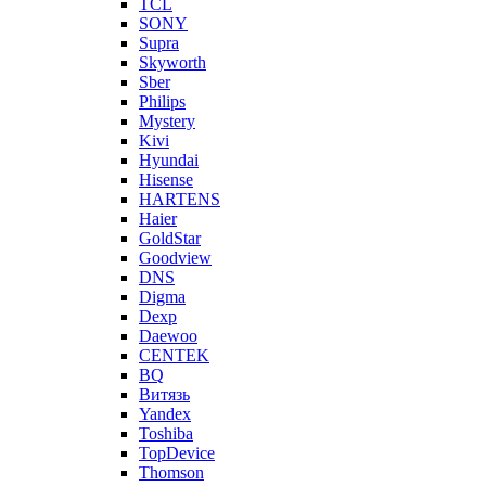
TCL
SONY
Supra
Skyworth
Sber
Philips
Mystery
Kivi
Hyundai
Hisense
HARTENS
Haier
GoldStar
Goodview
DNS
Digma
Dexp
Daewoo
CENTEK
BQ
Витязь
Yandex
Toshiba
TopDevice
Thomson