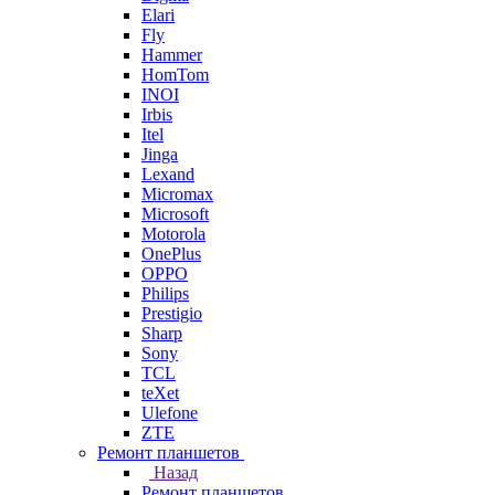
Elari
Fly
Hammer
HomTom
INOI
Irbis
Itel
Jinga
Lexand
Micromax
Microsoft
Motorola
OnePlus
OPPO
Philips
Prestigio
Sharp
Sony
TCL
teXet
Ulefone
ZTE
Ремонт планшетов
Назад
Ремонт планшетов