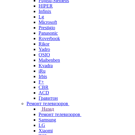
Fujitsu-Siemens
HIPER
Infinix
Lg
Microsoft
Prestigio
Panasonic
Roverbook
Rikor
Yadro
OSIO
Maibenben
Kvadra
iRu
Irbis
F+
CBR
ACD
Гравитон
Ремонт телевизоров
Назад
Ремонт телевизоров
Samsung
LG
Xiaomi