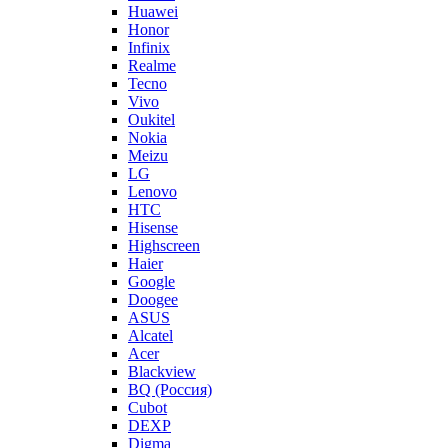
Huawei
Honor
Infinix
Realme
Tecno
Vivo
Oukitel
Nokia
Meizu
LG
Lenovo
HTC
Hisense
Highscreen
Haier
Google
Doogee
ASUS
Alcatel
Acer
Blackview
BQ (Россия)
Cubot
DEXP
Digma