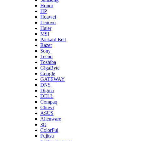
Honor
HP
Huawei
Lenovo
Haier
MSI
Packard Bell
Razer
Sony
Tecno
Toshiba
GigaByte
Google
GATEWAY
DNS
Digma
DELL
Compaq
Chuwi
ASUS
Alienware
3Q
ColorFul
Fujitsu