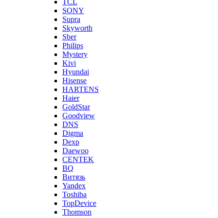
TCL
SONY
Supra
Skyworth
Sber
Philips
Mystery
Kivi
Hyundai
Hisense
HARTENS
Haier
GoldStar
Goodview
DNS
Digma
Dexp
Daewoo
CENTEK
BQ
Витязь
Yandex
Toshiba
TopDevice
Thomson