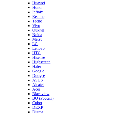
Huawei
Honor
Infinix
Realme
Tecno
Vivo
Oukitel
Nokia
Meizu
LG
Lenovo
HTC
Hisense
Highscreen
Haier
Google
Doogee
ASUS
Alcatel
Acer
Blackview
BQ (Россия)
Cubot
DEXP
Digma