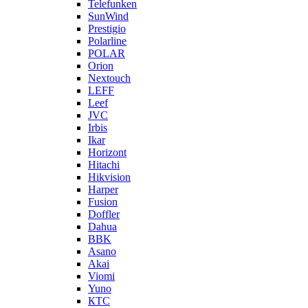
Telefunken
SunWind
Prestigio
Polarline
POLAR
Orion
Nextouch
LEFF
Leef
JVC
Irbis
Ikar
Horizont
Hitachi
Hikvision
Harper
Fusion
Doffler
Dahua
BBK
Asano
Akai
Viomi
Yuno
КТС