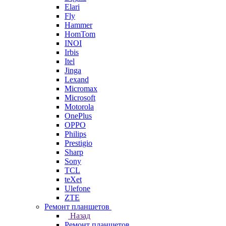
Elari
Fly
Hammer
HomTom
INOI
Irbis
Itel
Jinga
Lexand
Micromax
Microsoft
Motorola
OnePlus
OPPO
Philips
Prestigio
Sharp
Sony
TCL
teXet
Ulefone
ZTE
Ремонт планшетов
Назад
Ремонт планшетов