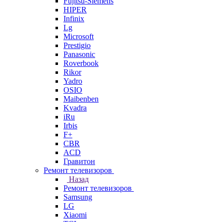
Fujitsu-Siemens
HIPER
Infinix
Lg
Microsoft
Prestigio
Panasonic
Roverbook
Rikor
Yadro
OSIO
Maibenben
Kvadra
iRu
Irbis
F+
CBR
ACD
Гравитон
Ремонт телевизоров
Назад
Ремонт телевизоров
Samsung
LG
Xiaomi