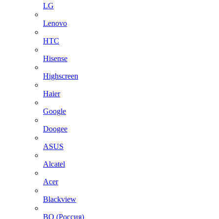
LG
Lenovo
HTC
Hisense
Highscreen
Haier
Google
Doogee
ASUS
Alcatel
Acer
Blackview
BQ (Россия)