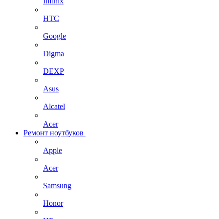
Infinix
HTC
Google
Digma
DEXP
Asus
Alcatel
Acer
Ремонт ноутбуков
Apple
Acer
Samsung
Honor