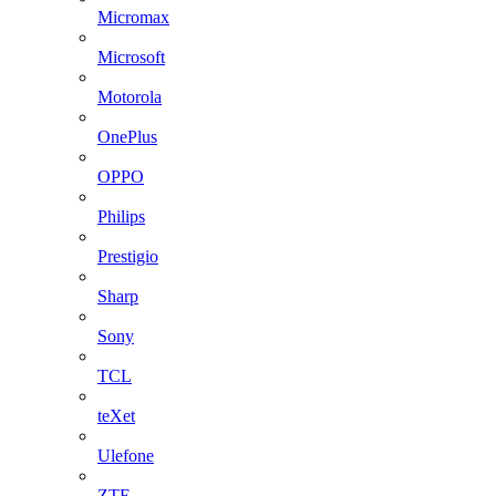
Micromax
Microsoft
Motorola
OnePlus
OPPO
Philips
Prestigio
Sharp
Sony
TCL
teXet
Ulefone
ZTE