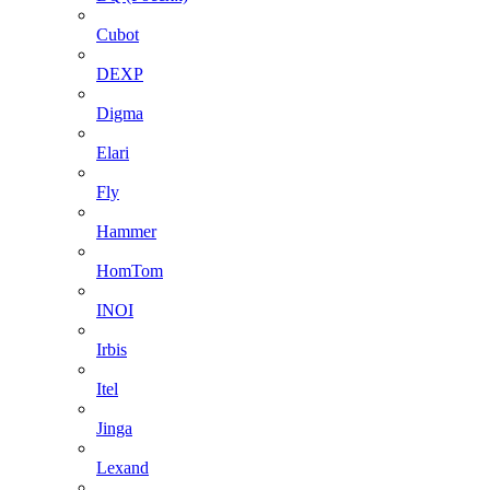
Cubot
DEXP
Digma
Elari
Fly
Hammer
HomTom
INOI
Irbis
Itel
Jinga
Lexand