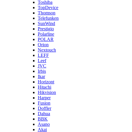
Toshiba
TopDevice
Thomson
Telefunken
SunWind
Prestigio
Polarline
POLAR
Orion
Nextouch
LEFF
Leef
JVC
Irbis
Ikar
Horizont
Hitachi
Hikvision
Harper
Fusion
Doffler
Dahua
BBK
Asano
Akai