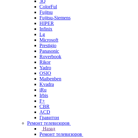
3Q
ColorFul
Fujitsu
Fujitsu-Siemens
HIPER
Infinix
Lg
Microsoft
Prestigio
Panasonic
Roverbook
Rikor
Yadro
OSIO
Maibenben
Kvadra
iRu
Irbis
F+
CBR
ACD
Гравитон
Ремонт телевизоров
Назад
Ремонт телевизоров