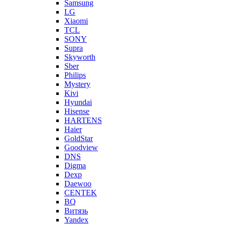
Samsung
LG
Xiaomi
TCL
SONY
Supra
Skyworth
Sber
Philips
Mystery
Kivi
Hyundai
Hisense
HARTENS
Haier
GoldStar
Goodview
DNS
Digma
Dexp
Daewoo
CENTEK
BQ
Витязь
Yandex