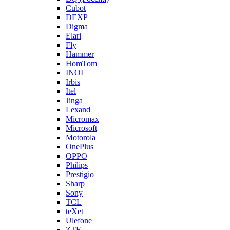
Cubot
DEXP
Digma
Elari
Fly
Hammer
HomTom
INOI
Irbis
Itel
Jinga
Lexand
Micromax
Microsoft
Motorola
OnePlus
OPPO
Philips
Prestigio
Sharp
Sony
TCL
teXet
Ulefone
ZTE