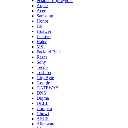
Ремонт ноутбуков
Apple
Acer
Samsung
Honor
HP
Huawei
Lenovo
Haier
MSI
Packard Bell
Razer
Sony
Tecno
Toshiba
GigaByte
Google
GATEWAY
DNS
Digma
DELL
Compaq
Chuwi
ASUS
Alienware