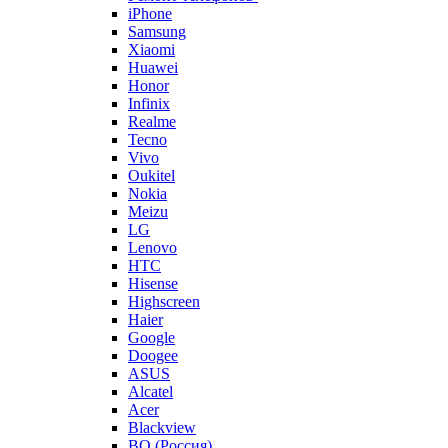
iPhone
Samsung
Xiaomi
Huawei
Honor
Infinix
Realme
Tecno
Vivo
Oukitel
Nokia
Meizu
LG
Lenovo
HTC
Hisense
Highscreen
Haier
Google
Doogee
ASUS
Alcatel
Acer
Blackview
BQ (Россия)