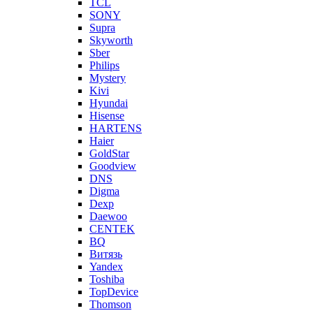
TCL
SONY
Supra
Skyworth
Sber
Philips
Mystery
Kivi
Hyundai
Hisense
HARTENS
Haier
GoldStar
Goodview
DNS
Digma
Dexp
Daewoo
CENTEK
BQ
Витязь
Yandex
Toshiba
TopDevice
Thomson