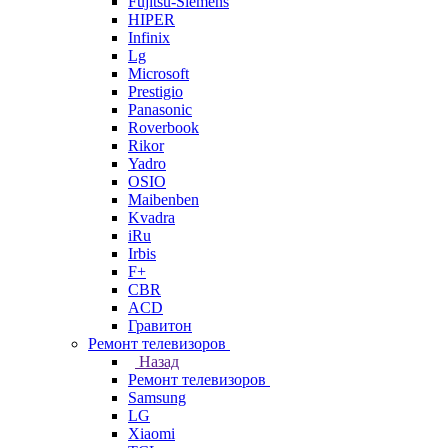
Fujitsu-Siemens
HIPER
Infinix
Lg
Microsoft
Prestigio
Panasonic
Roverbook
Rikor
Yadro
OSIO
Maibenben
Kvadra
iRu
Irbis
F+
CBR
ACD
Гравитон
Ремонт телевизоров
Назад
Ремонт телевизоров
Samsung
LG
Xiaomi