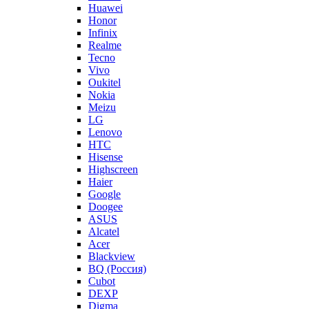
Huawei
Honor
Infinix
Realme
Tecno
Vivo
Oukitel
Nokia
Meizu
LG
Lenovo
HTC
Hisense
Highscreen
Haier
Google
Doogee
ASUS
Alcatel
Acer
Blackview
BQ (Россия)
Cubot
DEXP
Digma