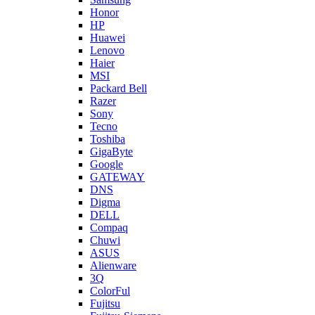
Honor
HP
Huawei
Lenovo
Haier
MSI
Packard Bell
Razer
Sony
Tecno
Toshiba
GigaByte
Google
GATEWAY
DNS
Digma
DELL
Compaq
Chuwi
ASUS
Alienware
3Q
ColorFul
Fujitsu