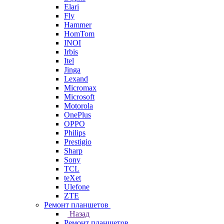
Elari
Fly
Hammer
HomTom
INOI
Irbis
Itel
Jinga
Lexand
Micromax
Microsoft
Motorola
OnePlus
OPPO
Philips
Prestigio
Sharp
Sony
TCL
teXet
Ulefone
ZTE
Ремонт планшетов
Назад
Ремонт планшетов