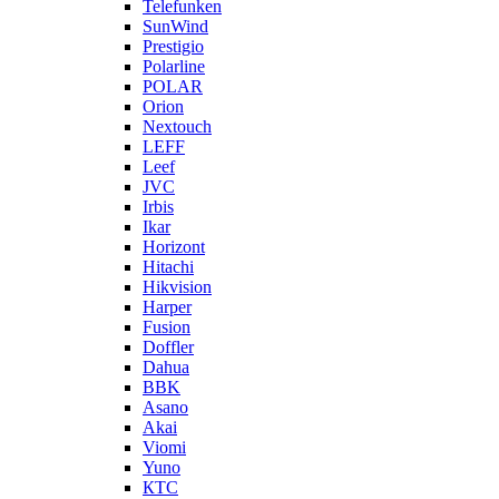
Telefunken
SunWind
Prestigio
Polarline
POLAR
Orion
Nextouch
LEFF
Leef
JVC
Irbis
Ikar
Horizont
Hitachi
Hikvision
Harper
Fusion
Doffler
Dahua
BBK
Asano
Akai
Viomi
Yuno
КТС