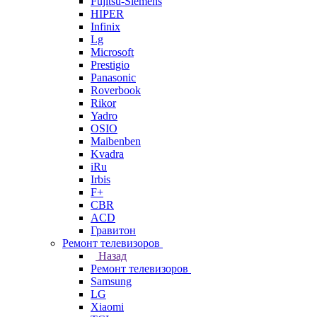
Fujitsu-Siemens
HIPER
Infinix
Lg
Microsoft
Prestigio
Panasonic
Roverbook
Rikor
Yadro
OSIO
Maibenben
Kvadra
iRu
Irbis
F+
CBR
ACD
Гравитон
Ремонт телевизоров
Назад
Ремонт телевизоров
Samsung
LG
Xiaomi