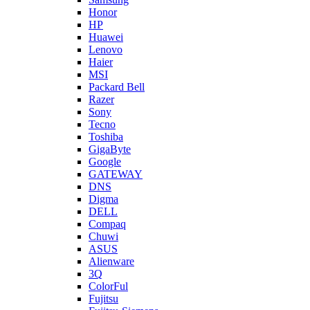
Honor
HP
Huawei
Lenovo
Haier
MSI
Packard Bell
Razer
Sony
Tecno
Toshiba
GigaByte
Google
GATEWAY
DNS
Digma
DELL
Compaq
Chuwi
ASUS
Alienware
3Q
ColorFul
Fujitsu