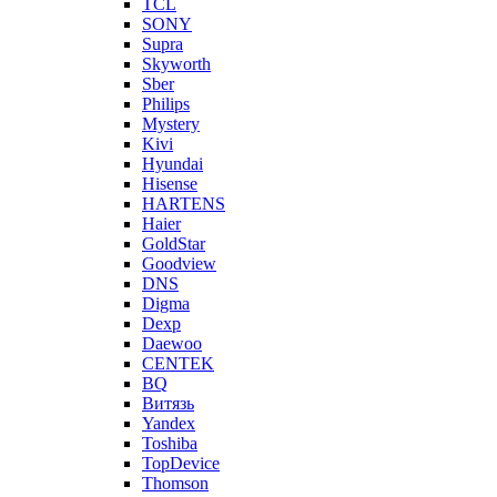
TCL
SONY
Supra
Skyworth
Sber
Philips
Mystery
Kivi
Hyundai
Hisense
HARTENS
Haier
GoldStar
Goodview
DNS
Digma
Dexp
Daewoo
CENTEK
BQ
Витязь
Yandex
Toshiba
TopDevice
Thomson