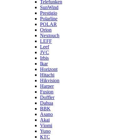
Telefunken
SunWind
Prestigio
Polarline
POLAR
Orion
Nextouch
LEFF
Leef
JVC
Irbis
Ikar
Horizont
Hitachi
Hikvision
Harper
Fusion
Doffler
Dahua
BBK
Asano
Akai
Viomi
Yuno
КТС