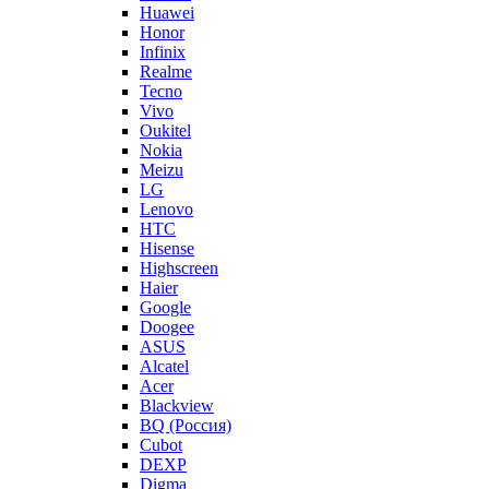
Huawei
Honor
Infinix
Realme
Tecno
Vivo
Oukitel
Nokia
Meizu
LG
Lenovo
HTC
Hisense
Highscreen
Haier
Google
Doogee
ASUS
Alcatel
Acer
Blackview
BQ (Россия)
Cubot
DEXP
Digma