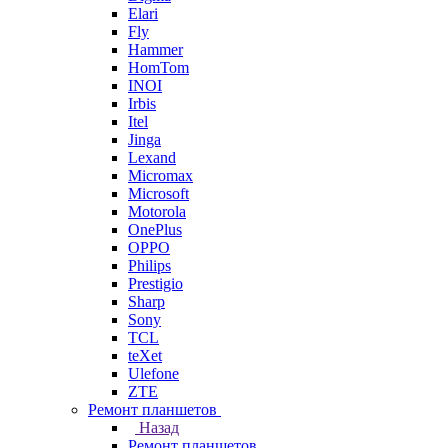
Elari
Fly
Hammer
HomTom
INOI
Irbis
Itel
Jinga
Lexand
Micromax
Microsoft
Motorola
OnePlus
OPPO
Philips
Prestigio
Sharp
Sony
TCL
teXet
Ulefone
ZTE
Ремонт планшетов
Назад
Ремонт планшетов