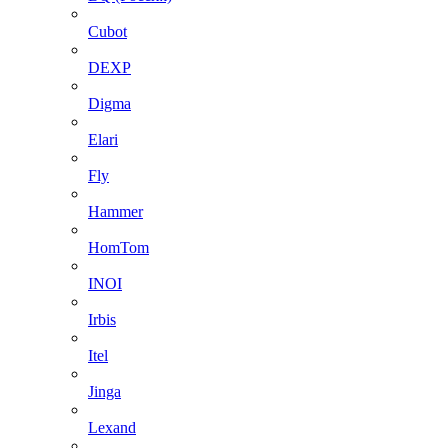
Cubot
DEXP
Digma
Elari
Fly
Hammer
HomTom
INOI
Irbis
Itel
Jinga
Lexand