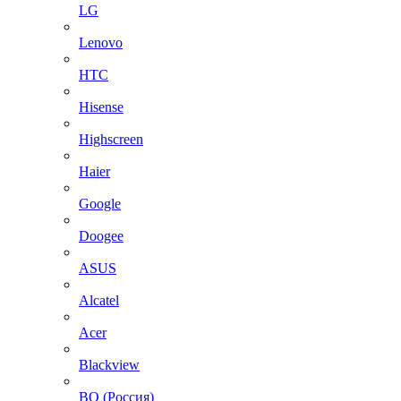
LG
Lenovo
HTC
Hisense
Highscreen
Haier
Google
Doogee
ASUS
Alcatel
Acer
Blackview
BQ (Россия)