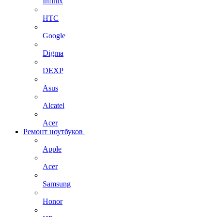
Infinix
HTC
Google
Digma
DEXP
Asus
Alcatel
Acer
Ремонт ноутбуков
Apple
Acer
Samsung
Honor