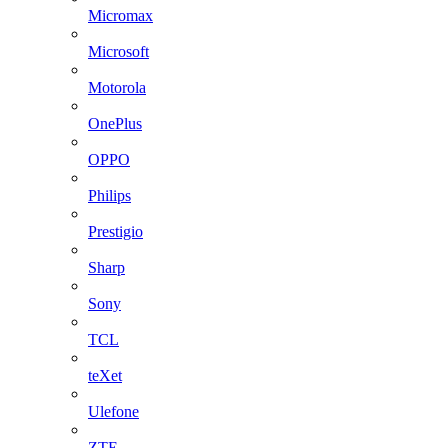
Micromax
Microsoft
Motorola
OnePlus
OPPO
Philips
Prestigio
Sharp
Sony
TCL
teXet
Ulefone
ZTE