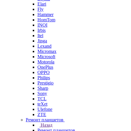
Elari
Fly
Hammer
HomTom
INOI
Irbis
Itel
Jinga
Lexand
Micromax
Microsoft
Motorola
OnePlus
OPPO
Philips
Prestigio
Sharp
Sony
TCL
teXet
Ulefone
ZTE
Ремонт планшетов
Назад
Ремонт планшетов