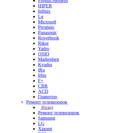
Fujitsu-Siemens
HIPER
Infinix
Lg
Microsoft
Prestigio
Panasonic
Roverbook
Rikor
Yadro
OSIO
Maibenben
Kvadra
iRu
Irbis
F+
CBR
ACD
Гравитон
Ремонт телевизоров
Назад
Ремонт телевизоров
Samsung
LG
Xiaomi