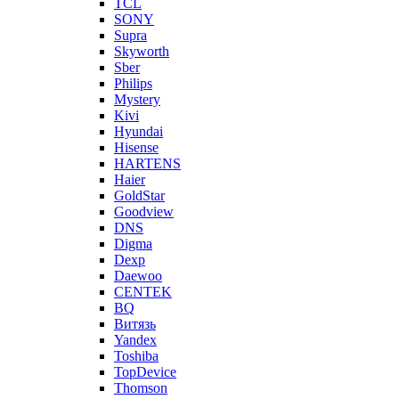
TCL
SONY
Supra
Skyworth
Sber
Philips
Mystery
Kivi
Hyundai
Hisense
HARTENS
Haier
GoldStar
Goodview
DNS
Digma
Dexp
Daewoo
CENTEK
BQ
Витязь
Yandex
Toshiba
TopDevice
Thomson