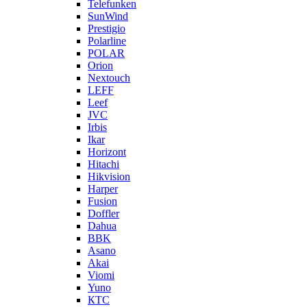
Telefunken
SunWind
Prestigio
Polarline
POLAR
Orion
Nextouch
LEFF
Leef
JVC
Irbis
Ikar
Horizont
Hitachi
Hikvision
Harper
Fusion
Doffler
Dahua
BBK
Asano
Akai
Viomi
Yuno
КТС