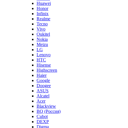
Huawei
Honor
Infinix
Realme
Tecno
Vivo
Oukitel
Nokia
Meizu
LG
Lenovo
HTC
Hisense
Highscreen
Haier
Google
Doogee
ASUS
Alcatel
Acer
Blackview
BQ (Россия)
Cubot
DEXP
Digma