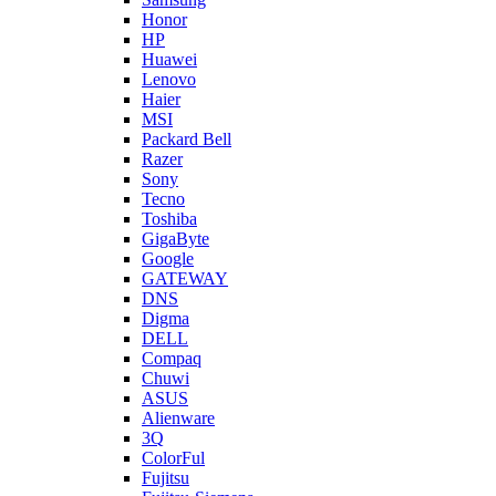
Honor
HP
Huawei
Lenovo
Haier
MSI
Packard Bell
Razer
Sony
Tecno
Toshiba
GigaByte
Google
GATEWAY
DNS
Digma
DELL
Compaq
Chuwi
ASUS
Alienware
3Q
ColorFul
Fujitsu