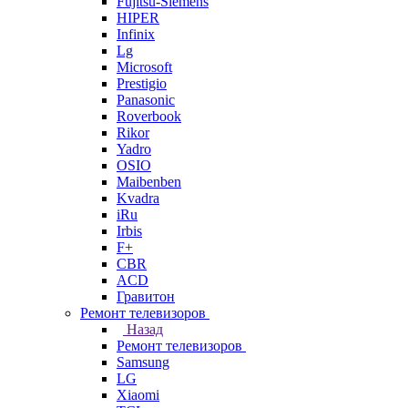
Fujitsu-Siemens
HIPER
Infinix
Lg
Microsoft
Prestigio
Panasonic
Roverbook
Rikor
Yadro
OSIO
Maibenben
Kvadra
iRu
Irbis
F+
CBR
ACD
Гравитон
Ремонт телевизоров
Назад
Ремонт телевизоров
Samsung
LG
Xiaomi