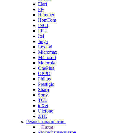
Elari
Fly
Hammer
HomTom
INOI
Irbis
Itel
Jinga
Lexand
Micromax
Microsoft
Motorola
OnePlus
OPPO
Philips
Prestigio
Sharp
Sony
TCL
teXet
Ulefone
ZTE
Ремонт планшетов
Назад
Ремонт планшетов