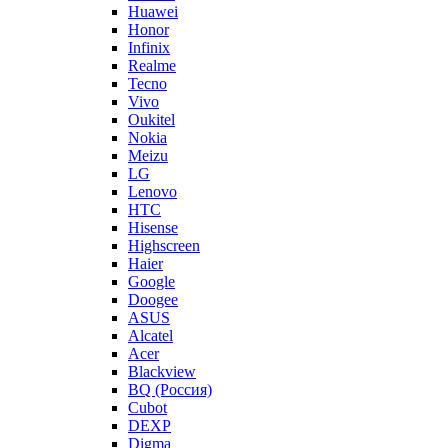
Huawei
Honor
Infinix
Realme
Tecno
Vivo
Oukitel
Nokia
Meizu
LG
Lenovo
HTC
Hisense
Highscreen
Haier
Google
Doogee
ASUS
Alcatel
Acer
Blackview
BQ (Россия)
Cubot
DEXP
Digma