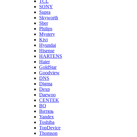
TCL
SONY
Supra
Skyworth
Sber
Philips
Mystery
Kivi
Hyundai
Hisense
HARTENS
Haier
GoldStar
Goodview
DNS
Digma
Dexp
Daewoo
CENTEK
BQ
Витязь
Yandex
Toshiba
TopDevice
Thomson