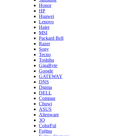
Honor
HP
Huawei
Lenovo
Haier
MSI
Packard Bell
Razer
Sony
Tecno
Toshiba
GigaByte
Google
GATEWAY
DNS
Digma
DELL
Compaq
Chuwi
ASUS
Alienware
3Q
ColorFul
Fujitsu