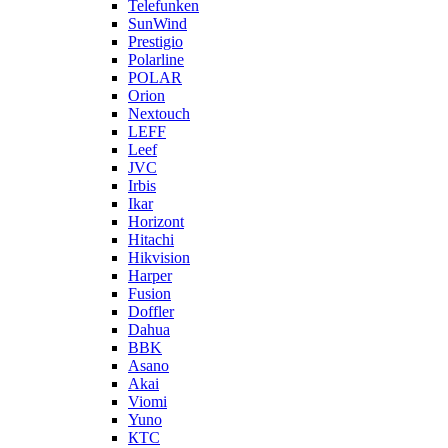
Telefunken
SunWind
Prestigio
Polarline
POLAR
Orion
Nextouch
LEFF
Leef
JVC
Irbis
Ikar
Horizont
Hitachi
Hikvision
Harper
Fusion
Doffler
Dahua
BBK
Asano
Akai
Viomi
Yuno
КТС