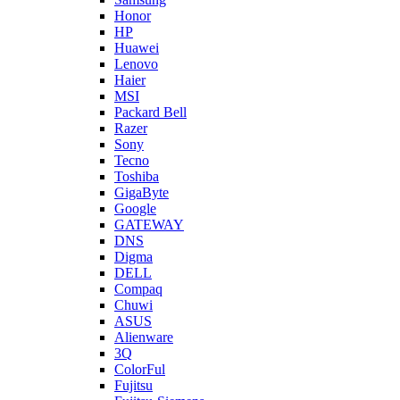
Honor
HP
Huawei
Lenovo
Haier
MSI
Packard Bell
Razer
Sony
Tecno
Toshiba
GigaByte
Google
GATEWAY
DNS
Digma
DELL
Compaq
Chuwi
ASUS
Alienware
3Q
ColorFul
Fujitsu