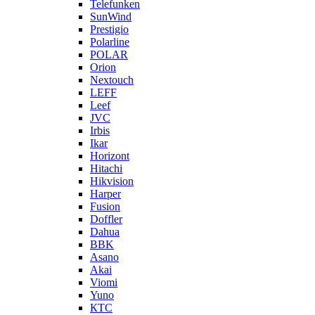
Telefunken
SunWind
Prestigio
Polarline
POLAR
Orion
Nextouch
LEFF
Leef
JVC
Irbis
Ikar
Horizont
Hitachi
Hikvision
Harper
Fusion
Doffler
Dahua
BBK
Asano
Akai
Viomi
Yuno
КТС