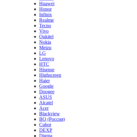
Huawei
Honor
Infinix
Realme
Tecno
Vivo
Oukitel
Nokia
Meizu
LG
Lenovo
HTC
Hisense
Highscreen
Haier
Google
Doogee
ASUS
Alcatel
Acer
Blackview
BQ (Россия)
Cubot
DEXP
Digma