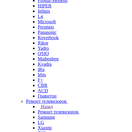
Fujitsu-Siemens
HIPER
Infinix
Lg
Microsoft
Prestigio
Panasonic
Roverbook
Rikor
Yadro
OSIO
Maibenben
Kvadra
iRu
Irbis
F+
CBR
ACD
Гравитон
Ремонт телевизоров
Назад
Ремонт телевизоров
Samsung
LG
Xiaomi