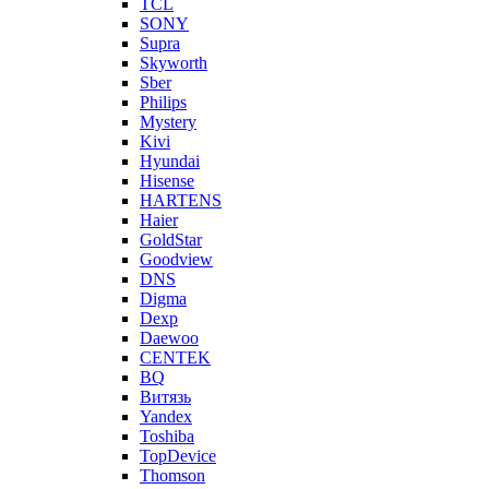
TCL
SONY
Supra
Skyworth
Sber
Philips
Mystery
Kivi
Hyundai
Hisense
HARTENS
Haier
GoldStar
Goodview
DNS
Digma
Dexp
Daewoo
CENTEK
BQ
Витязь
Yandex
Toshiba
TopDevice
Thomson