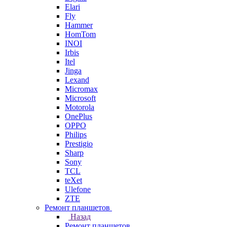
Elari
Fly
Hammer
HomTom
INOI
Irbis
Itel
Jinga
Lexand
Micromax
Microsoft
Motorola
OnePlus
OPPO
Philips
Prestigio
Sharp
Sony
TCL
teXet
Ulefone
ZTE
Ремонт планшетов
Назад
Ремонт планшетов