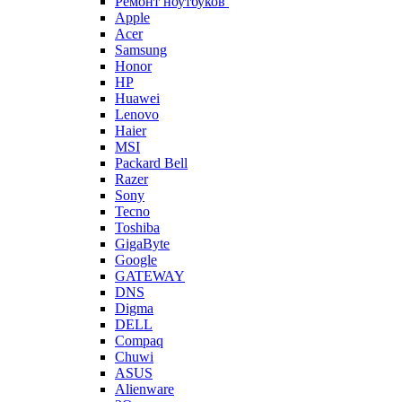
Ремонт ноутбуков
Apple
Acer
Samsung
Honor
HP
Huawei
Lenovo
Haier
MSI
Packard Bell
Razer
Sony
Tecno
Toshiba
GigaByte
Google
GATEWAY
DNS
Digma
DELL
Compaq
Chuwi
ASUS
Alienware