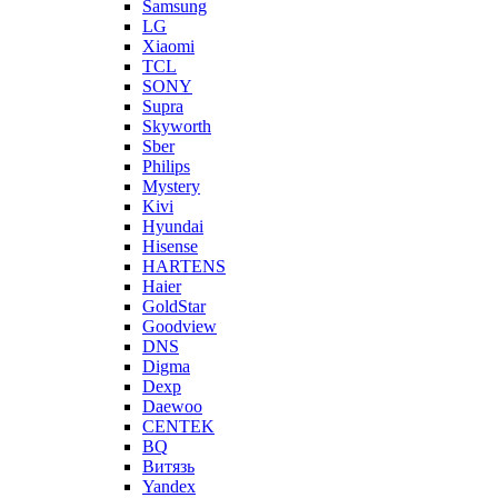
Samsung
LG
Xiaomi
TCL
SONY
Supra
Skyworth
Sber
Philips
Mystery
Kivi
Hyundai
Hisense
HARTENS
Haier
GoldStar
Goodview
DNS
Digma
Dexp
Daewoo
CENTEK
BQ
Витязь
Yandex