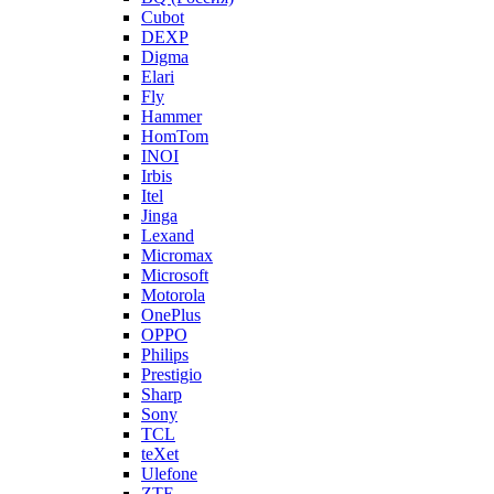
Cubot
DEXP
Digma
Elari
Fly
Hammer
HomTom
INOI
Irbis
Itel
Jinga
Lexand
Micromax
Microsoft
Motorola
OnePlus
OPPO
Philips
Prestigio
Sharp
Sony
TCL
teXet
Ulefone
ZTE