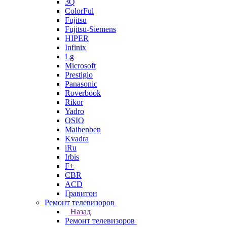
3Q
ColorFul
Fujitsu
Fujitsu-Siemens
HIPER
Infinix
Lg
Microsoft
Prestigio
Panasonic
Roverbook
Rikor
Yadro
OSIO
Maibenben
Kvadra
iRu
Irbis
F+
CBR
ACD
Гравитон
Ремонт телевизоров
Назад
Ремонт телевизоров