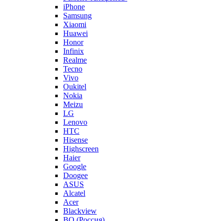
iPhone
Samsung
Xiaomi
Huawei
Honor
Infinix
Realme
Tecno
Vivo
Oukitel
Nokia
Meizu
LG
Lenovo
HTC
Hisense
Highscreen
Haier
Google
Doogee
ASUS
Alcatel
Acer
Blackview
BQ (Россия)