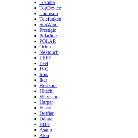
Toshiba
TopDevice
Thomson
Telefunken
SunWind
Prestigio
Polarline
POLAR
Orion
Nextouch
LEFF
Leef
JVC
Irbis
Ikar
Horizont
Hitachi
Hikvision
Harper
Fusion
Doffler
Dahua
BBK
Asano
Akai