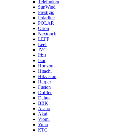
Telefunken
SunWind
Prestigio
Polarline
POLAR
Orion
Nextouch
LEFF
Leef
JVC
Irbis
Ikar
Horizont
Hitachi
Hikvision
Harper
Fusion
Doffler
Dahua
BBK
Asano
Akai
Viomi
Yuno
КТС