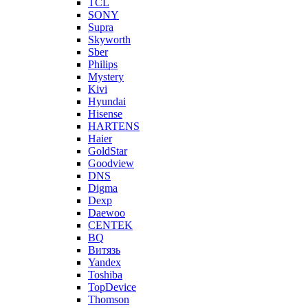
TCL
SONY
Supra
Skyworth
Sber
Philips
Mystery
Kivi
Hyundai
Hisense
HARTENS
Haier
GoldStar
Goodview
DNS
Digma
Dexp
Daewoo
CENTEK
BQ
Витязь
Yandex
Toshiba
TopDevice
Thomson