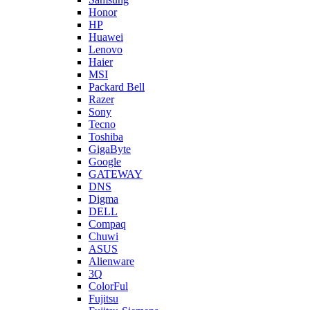
Honor
HP
Huawei
Lenovo
Haier
MSI
Packard Bell
Razer
Sony
Tecno
Toshiba
GigaByte
Google
GATEWAY
DNS
Digma
DELL
Compaq
Chuwi
ASUS
Alienware
3Q
ColorFul
Fujitsu