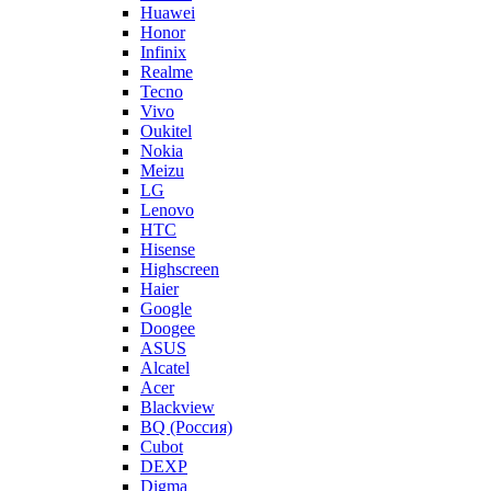
Huawei
Honor
Infinix
Realme
Tecno
Vivo
Oukitel
Nokia
Meizu
LG
Lenovo
HTC
Hisense
Highscreen
Haier
Google
Doogee
ASUS
Alcatel
Acer
Blackview
BQ (Россия)
Cubot
DEXP
Digma