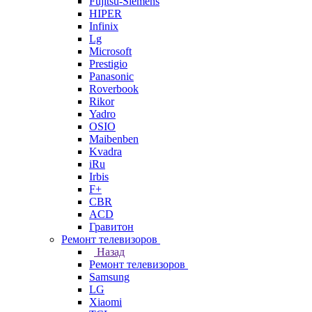
Fujitsu-Siemens
HIPER
Infinix
Lg
Microsoft
Prestigio
Panasonic
Roverbook
Rikor
Yadro
OSIO
Maibenben
Kvadra
iRu
Irbis
F+
CBR
ACD
Гравитон
Ремонт телевизоров
Назад
Ремонт телевизоров
Samsung
LG
Xiaomi