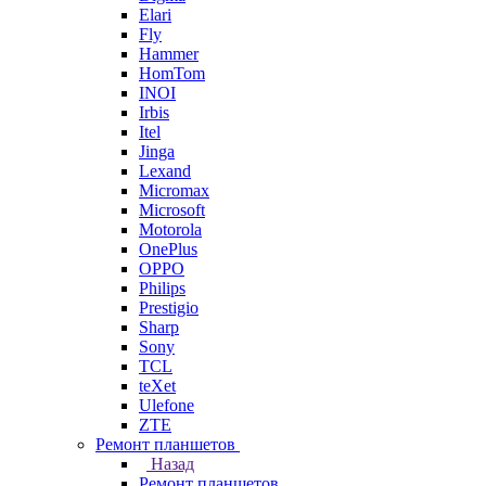
Elari
Fly
Hammer
HomTom
INOI
Irbis
Itel
Jinga
Lexand
Micromax
Microsoft
Motorola
OnePlus
OPPO
Philips
Prestigio
Sharp
Sony
TCL
teXet
Ulefone
ZTE
Ремонт планшетов
Назад
Ремонт планшетов