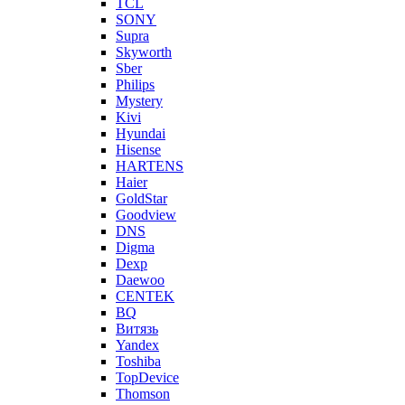
TCL
SONY
Supra
Skyworth
Sber
Philips
Mystery
Kivi
Hyundai
Hisense
HARTENS
Haier
GoldStar
Goodview
DNS
Digma
Dexp
Daewoo
CENTEK
BQ
Витязь
Yandex
Toshiba
TopDevice
Thomson