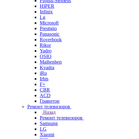
Fujitsu-Siemens
HIPER
Infinix
Lg
Microsoft
Prestigio
Panasonic
Roverbook
Rikor
Yadro
OSIO
Maibenben
Kvadra
iRu
Irbis
F+
CBR
ACD
Гравитон
Ремонт телевизоров
Назад
Ремонт телевизоров
Samsung
LG
Xiaomi