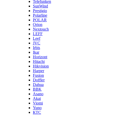
Telefunken
SunWind
Prestigio
Polarline
POLAR
Orion
Nextouch
LEFF
Leef
JVC
Irbis
Ikar
Horizont
Hitachi
Hikvision
Harper
Fusion
Doffler
Dahua
BBK
Asano
Akai
Viomi
Yuno
КТС