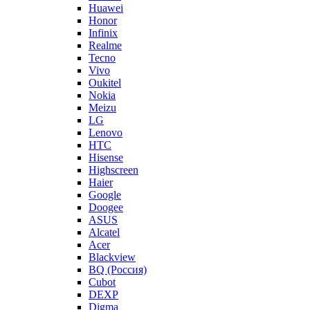
Huawei
Honor
Infinix
Realme
Tecno
Vivo
Oukitel
Nokia
Meizu
LG
Lenovo
HTC
Hisense
Highscreen
Haier
Google
Doogee
ASUS
Alcatel
Acer
Blackview
BQ (Россия)
Cubot
DEXP
Digma