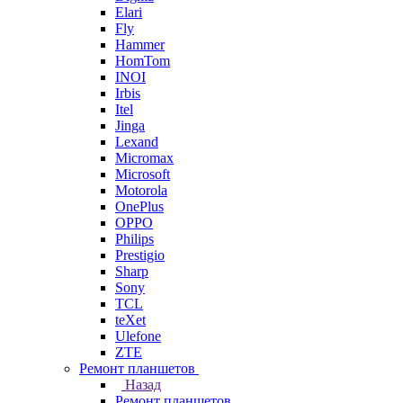
Elari
Fly
Hammer
HomTom
INOI
Irbis
Itel
Jinga
Lexand
Micromax
Microsoft
Motorola
OnePlus
OPPO
Philips
Prestigio
Sharp
Sony
TCL
teXet
Ulefone
ZTE
Ремонт планшетов
Назад
Ремонт планшетов