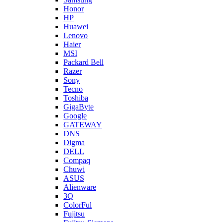
Honor
HP
Huawei
Lenovo
Haier
MSI
Packard Bell
Razer
Sony
Tecno
Toshiba
GigaByte
Google
GATEWAY
DNS
Digma
DELL
Compaq
Chuwi
ASUS
Alienware
3Q
ColorFul
Fujitsu