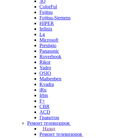
3Q
ColorFul
Fujitsu
Fujitsu-Siemens
HIPER
Infinix
Lg
Microsoft
Prestigio
Panasonic
Roverbook
Rikor
Yadro
OSIO
Maibenben
Kvadra
iRu
Irbis
F+
CBR
ACD
Гравитон
Ремонт телевизоров
Назад
Ремонт телевизоров