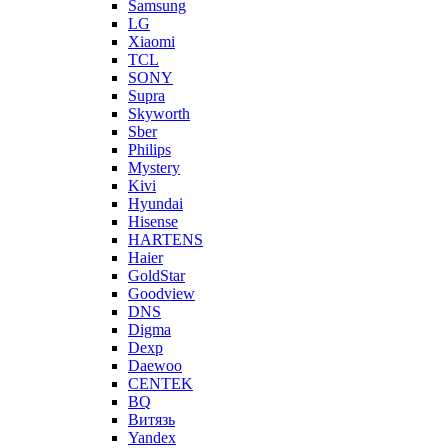
Samsung
LG
Xiaomi
TCL
SONY
Supra
Skyworth
Sber
Philips
Mystery
Kivi
Hyundai
Hisense
HARTENS
Haier
GoldStar
Goodview
DNS
Digma
Dexp
Daewoo
CENTEK
BQ
Витязь
Yandex