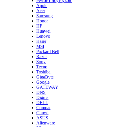
Ремонт ноутбуков
Apple
Acer
Samsung
Honor
HP
Huawei
Lenovo
Haier
MSI
Packard Bell
Razer
Sony
Tecno
Toshiba
GigaByte
Google
GATEWAY
DNS
Digma
DELL
Compaq
Chuwi
ASUS
Alienware