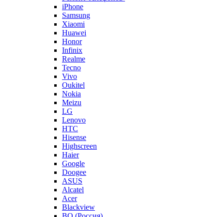
iPhone
Samsung
Xiaomi
Huawei
Honor
Infinix
Realme
Tecno
Vivo
Oukitel
Nokia
Meizu
LG
Lenovo
HTC
Hisense
Highscreen
Haier
Google
Doogee
ASUS
Alcatel
Acer
Blackview
BQ (Россия)