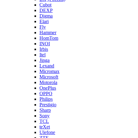
Cubot
DEXP
Digma
Elari
Fly
Hammer
HomTom
INOI
Irbis
Itel
Jinga
Lexand
Micromax
Microsoft
Motorola
OnePlus
OPPO
Philips
Prestigio
Sharp
Sony
TCL
teXet
Ulefone
ZTE