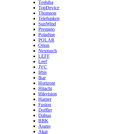
Toshiba
TopDevice
Thomson
Telefunken
SunWind
Prestigio
Polarline
POLAR
Orion
Nextouch
LEFF
Leef
JVC
Irbis
Ikar
Horizont
Hitachi
Hikvision
Harper
Fusion
Doffler
Dahua
BBK
Asano
Akai