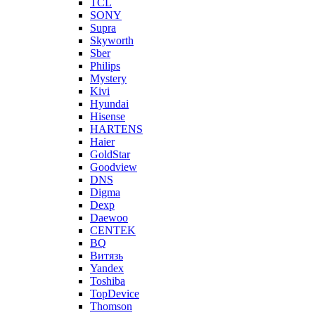
TCL
SONY
Supra
Skyworth
Sber
Philips
Mystery
Kivi
Hyundai
Hisense
HARTENS
Haier
GoldStar
Goodview
DNS
Digma
Dexp
Daewoo
CENTEK
BQ
Витязь
Yandex
Toshiba
TopDevice
Thomson