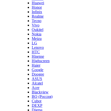
Huawei
Honor
Infinix
Realme
Tecno
Vivo
Oukitel
Nokia
Meizu
LG
Lenovo
HTC
Hisense
Highscreen
Haier
Google
Doogee
ASUS
Alcatel
Acer
Blackview
BQ (Россия)
Cubot
DEXP
Digma