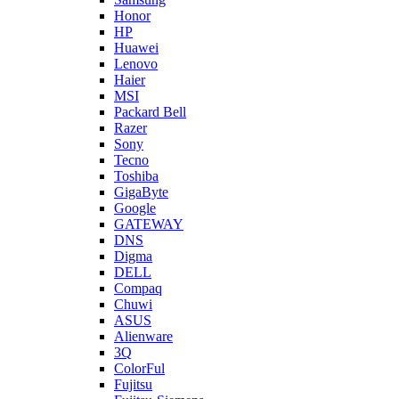
Honor
HP
Huawei
Lenovo
Haier
MSI
Packard Bell
Razer
Sony
Tecno
Toshiba
GigaByte
Google
GATEWAY
DNS
Digma
DELL
Compaq
Chuwi
ASUS
Alienware
3Q
ColorFul
Fujitsu