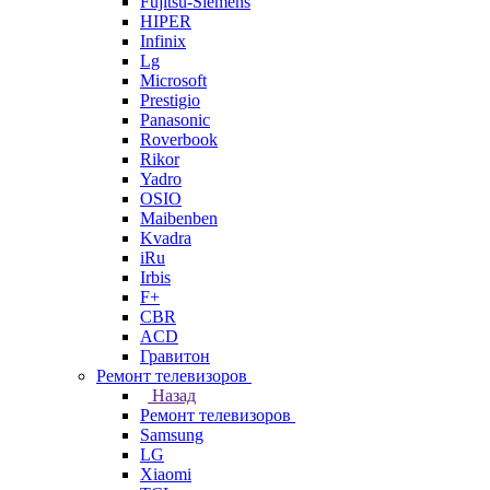
Fujitsu-Siemens
HIPER
Infinix
Lg
Microsoft
Prestigio
Panasonic
Roverbook
Rikor
Yadro
OSIO
Maibenben
Kvadra
iRu
Irbis
F+
CBR
ACD
Гравитон
Ремонт телевизоров
Назад
Ремонт телевизоров
Samsung
LG
Xiaomi