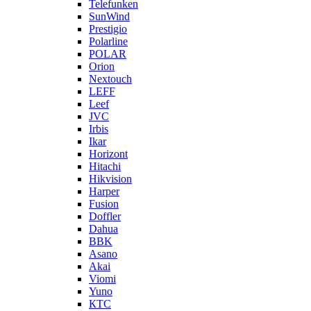
Telefunken
SunWind
Prestigio
Polarline
POLAR
Orion
Nextouch
LEFF
Leef
JVC
Irbis
Ikar
Horizont
Hitachi
Hikvision
Harper
Fusion
Doffler
Dahua
BBK
Asano
Akai
Viomi
Yuno
КТС