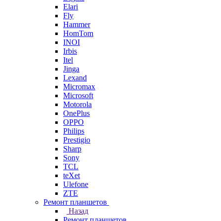
Elari
Fly
Hammer
HomTom
INOI
Irbis
Itel
Jinga
Lexand
Micromax
Microsoft
Motorola
OnePlus
OPPO
Philips
Prestigio
Sharp
Sony
TCL
teXet
Ulefone
ZTE
Ремонт планшетов
Назад
Ремонт планшетов